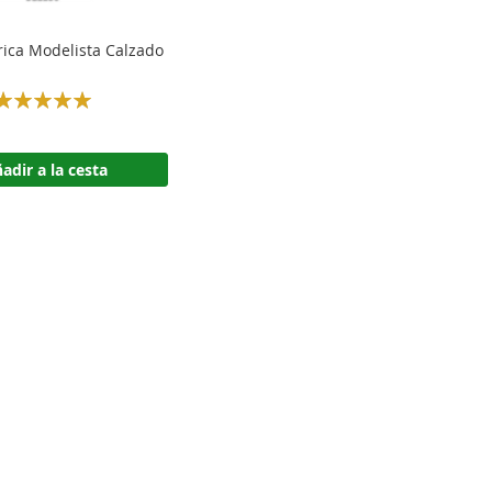
rica Modelista Calzado
Rating:
100%
adir a la cesta