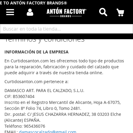
O ANTÓN FACTORY BRANDS®
Buscar
Mi
Inicio
Términos y Condiciones
Términos y condiciones
INFORMACIÓN DE LA EMPRESA
En Curtidosanton.com les ofrecemos todo tipo de productos
para la reparación, fabricación y cuidado del calzado que
puede adquirir a través de nuestra tienda online.
Curtidosanton.com pertenece a:
DAMASCO ART. PARA EL CALZADO, S.L.U.
CIF: B53607404
Inscrito en el Registro Mercantil de Alicante, Hoja A-67075,
Sección 8º Folio 74, Libro 0, Tomo 2481.
Dir. postal: C/ JESUS CHAZARRA HERNADEZ, 38 03203 Elche
(Alicante) ESPAÑA.
Teléfono: 965436076
EMAIL:
damascocalzado@gmail.com