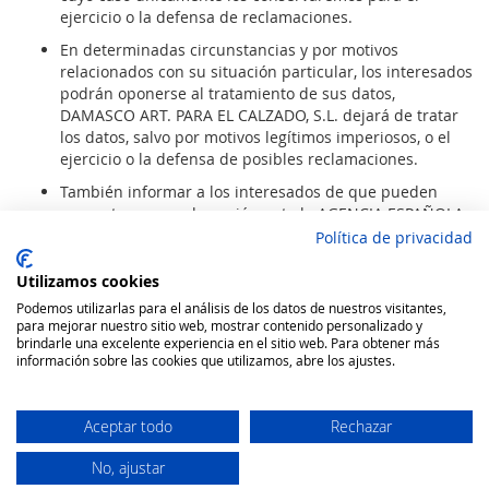
ejercicio o la defensa de reclamaciones.
En determinadas circunstancias y por motivos
relacionados con su situación particular, los interesados
podrán oponerse al tratamiento de sus datos,
DAMASCO ART. PARA EL CALZADO, S.L. dejará de tratar
los datos, salvo por motivos legítimos imperiosos, o el
ejercicio o la defensa de posibles reclamaciones.
También informar a los interesados de que pueden
presentar una reclamación ante la AGENCIA ESPAÑOLA
DE PROTECCIÓN DE DATOS.
Política de privacidad
cuando no haya obtenido satisfacción en el ejercicio de
sus derechos, a través de la página www.agpd.es
Utilizamos cookies
Podemos utilizarlas para el análisis de los datos de nuestros visitantes,
La forma de ejercer los derechos, será a través de los
para mejorar nuestro sitio web, mostrar contenido personalizado y
datos del primer epígrafe en el que deberá de
brindarle una excelente experiencia en el sitio web. Para obtener más
comunicar el Derecho que quiera ejercer para hacerle
información sobre las cookies que utilizamos, abre los ajustes.
llegar el modelo adecuado para ello.
Aceptar todo
Rechazar
No, ajustar