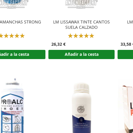
TAMANCHAS STRONG
LM LISSAWAX TINTE CANTOS
LM
SUELA CALZADO
Rating:
Rating:
100%
100%
26,32 €
33,58 
adir a la cesta
Añadir a la cesta