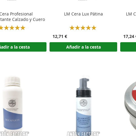
Cera Profesional
LM Cera Lux Pátina
LM C
tante Calzado y Cuero
Rating:
Rating:
100%
100%
12,71 €
17,24 
adir a la cesta
Añadir a la cesta