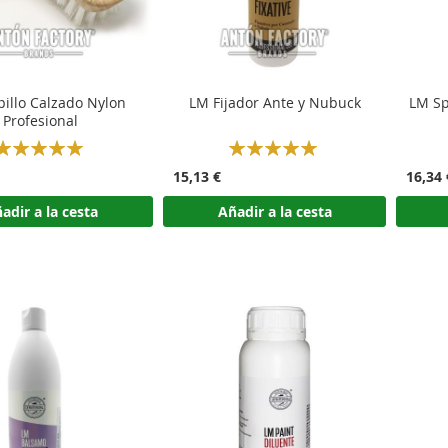
illo Calzado Nylon
LM Fijador Ante y Nubuck
LM Sp
Profesional
Rating:
Rating:
100%
100%
15,13 €
16,34 
adir a la cesta
Añadir a la cesta