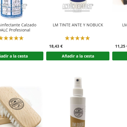
infectante Calzado
LM TINTE ANTE Y NOBUCK
LM
ALC Profesional
Rating:
Rating:
100%
100%
18,43 €
11,25 
adir a la cesta
Añadir a la cesta