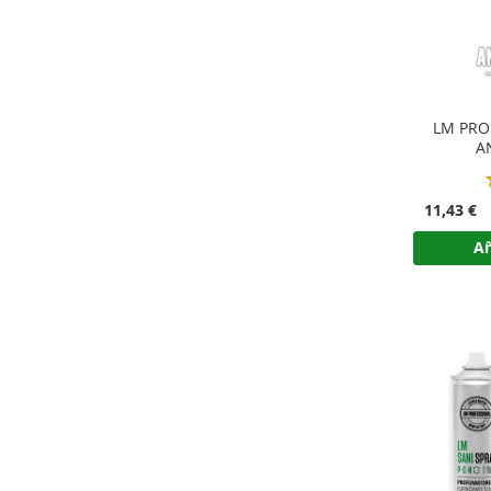
LM PRO
A
11,43 €
Añ