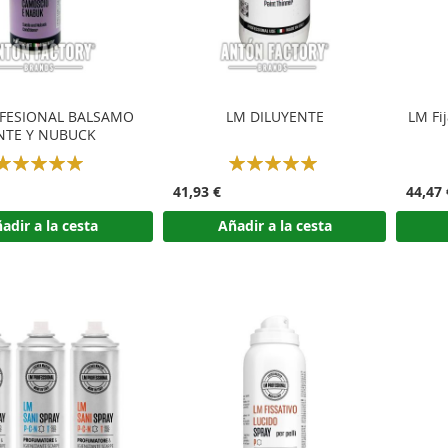
FESIONAL BALSAMO
LM DILUYENTE
LM Fi
NTE Y NUBUCK
Rating:
Rating:
100%
100%
41,93 €
44,47 
adir a la cesta
Añadir a la cesta