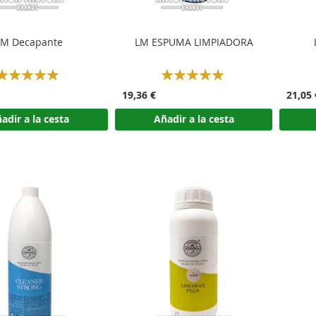
LM Decapante
LM ESPUMA LIMPIADORA
Rating:
Rating:
100%
100%
19,36 €
21,05 
adir a la cesta
Añadir a la cesta