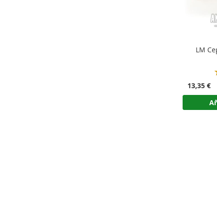
LM Cep
13,35 €
Añ