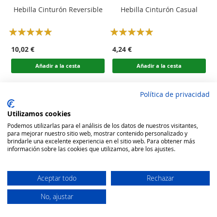
Hebilla Cinturón Reversible
Hebilla Cinturón Casual
Rating:
Rating:
100
100
100
100
% of
% of
10,02 €
4,24 €
Añadir a la cesta
Añadir a la cesta
Política de privacidad
Utilizamos cookies
Podemos utilizarlas para el análisis de los datos de nuestros visitantes,
para mejorar nuestro sitio web, mostrar contenido personalizado y
brindarle una excelente experiencia en el sitio web. Para obtener más
información sobre las cookies que utilizamos, abre los ajustes.
Aceptar todo
Rechazar
No, ajustar
Secure Website