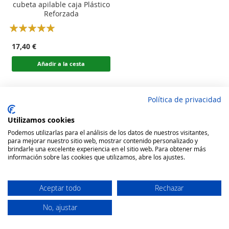
cubeta apilable caja Plástico
Reforzada
Rating:
100
100
% of
17,40 €
Añadir a la cesta
Política de privacidad
Utilizamos cookies
Podemos utilizarlas para el análisis de los datos de nuestros visitantes,
para mejorar nuestro sitio web, mostrar contenido personalizado y
brindarle una excelente experiencia en el sitio web. Para obtener más
información sobre las cookies que utilizamos, abre los ajustes.
Aceptar todo
Rechazar
No, ajustar
Secure Website