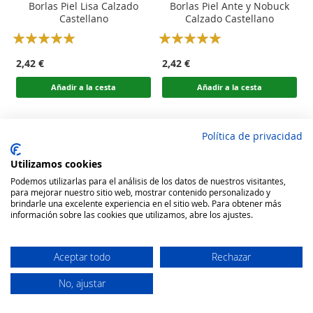
Borlas Piel Lisa Calzado
Borlas Piel Ante y Nobuck
Castellano
Calzado Castellano
Rating:
Rating:
100
100
100
100
% of
% of
2,42 €
2,42 €
Añadir a la cesta
Añadir a la cesta
Política de privacidad
Utilizamos cookies
Podemos utilizarlas para el análisis de los datos de nuestros visitantes,
para mejorar nuestro sitio web, mostrar contenido personalizado y
brindarle una excelente experiencia en el sitio web. Para obtener más
información sobre las cookies que utilizamos, abre los ajustes.
Aceptar todo
Rechazar
No, ajustar
Secure Website