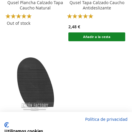
Qusel Plancha Calzado Tapa
Qusel Tapa Calzado Caucho
Caucho Natural
Antideslizante
Rating:
Rating:
100
100
100
100
% of
% of
Out of stock
2,48 €
Añadir a la cesta
Política de privacidad
Qusel Media Suela Calzado
Caucho Antideslizante
Utilizamos cookies