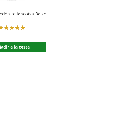
odón relleno Asa Bolso
Rating:
100%
adir a la cesta