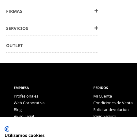
FIRMAS
SERVICIOS
OUTLET
EMPRESA
PEDIDOS
Profesionales
Mi Cuenta
Web Corporativa
Condiciones de Venta
Blog
Solicitar devolución
Aviso Legal
Pago Seguro
Política de Privacidad
Pago con Tarjeta
Utilizamos cookies