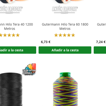
nn Hilo Tera 40 1200
Gutermann Hilo Tera 60 1800
Guter
Metros
Metros
Rating:
Rating:
100%
100%
6,73 €
7,24 €
adir a la cesta
Añadir a la cesta