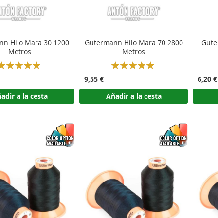
n Hilo Mara 30 1200
Gutermann Hilo Mara 70 2800
Gute
Metros
Metros
Rating:
Rating:
100%
100%
9,55 €
6,20 €
adir a la cesta
Añadir a la cesta