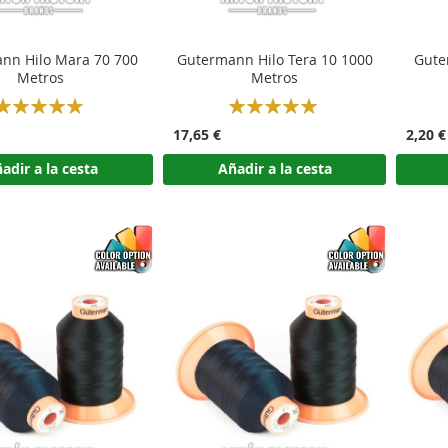
nn Hilo Mara 70 700
Gutermann Hilo Tera 10 1000
Gute
Metros
Metros
Rating:
Rating:
100%
100%
17,65 €
2,20 €
adir a la cesta
Añadir a la cesta