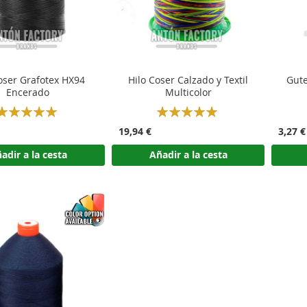
oser Grafotex HX94
Hilo Coser Calzado y Textil
Gute
Encerado
Multicolor
Rating:
Rating:
100%
100%
19,94 €
3,27 €
adir a la cesta
Añadir a la cesta