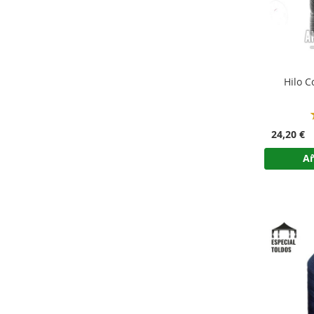
Hilo C
24,20 €
Añ