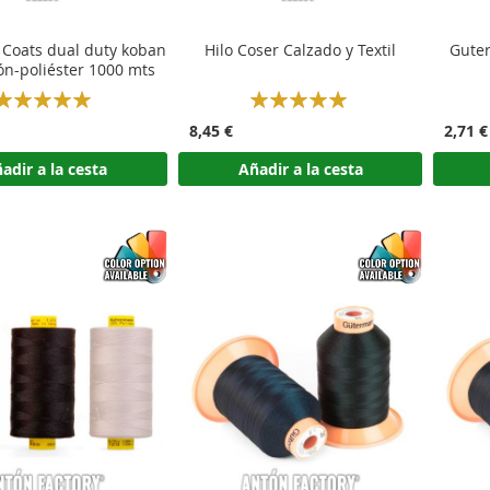
 Coats dual duty koban
Hilo Coser Calzado y Textil
Gute
ón-poliéster 1000 mts
Rating:
Rating:
100%
100%
8,45 €
2,71 €
adir a la cesta
Añadir a la cesta