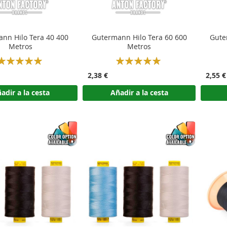
nn Hilo Tera 40 400
Gutermann Hilo Tera 60 600
Gute
Metros
Metros
Rating:
Rating:
100%
100%
2,38 €
2,55 €
adir a la cesta
Añadir a la cesta