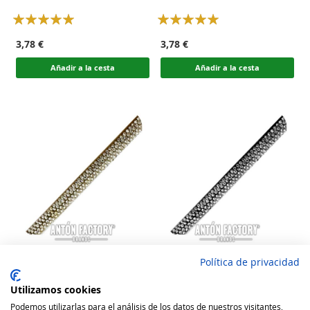
Rating:
Rating:
100
100
100
100
% of
% of
3,78 €
3,78 €
Añadir a la cesta
Añadir a la cesta
Política de privacidad
Tira Sandalia Tubular
Tira Sandalia Tubular
Crystal Diamond
Crystal Diamond Black
Utilizamos cookies
Rating:
Rating:
Podemos utilizarlas para el análisis de los datos de nuestros visitantes,