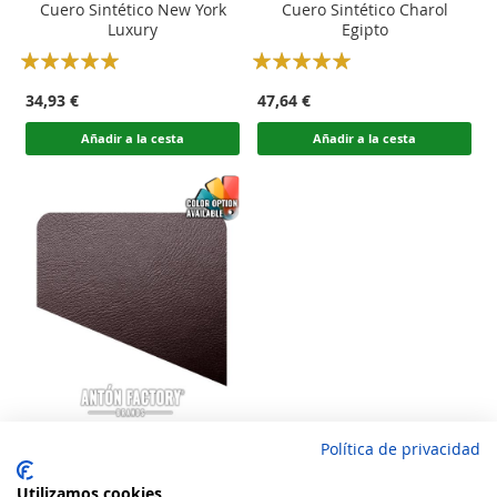
Cuero Sintético New York
Cuero Sintético Charol
Luxury
Egipto
Rating:
Rating:
100
100
100
100
% of
% of
34,93 €
47,64 €
Añadir a la cesta
Añadir a la cesta
Política de privacidad
Cuero Sintético Calzado
Marvel
Utilizamos cookies