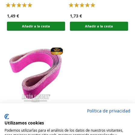
Calzado
Calzado
Rating:
Rating:
100
100
100
100
% of
% of
1,49 €
1,73 €
Añadir a la cesta
Añadir a la cesta
Política de privacidad
Banda De Lija Maquina De
Finisaje Calzado Alta
Utilizamos cookies
Duración
Rating:
Podemos utilizarlas para el análisis de los datos de nuestros visitantes,