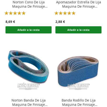
Norton Cono De Lija
Apomazador Estrella De Lija
Maquina De Finisaje
Maquina De Finisaje
Calzado
Calzado
Rating:
Rating:
100
100
100
100
% of
% of
8,69 €
2,88 €
Añadir a la cesta
Añadir a la cesta
Norton Banda De Lija
Banda Rodillo De Lija
Maquina De Finisaje
Maquina De Finisaje