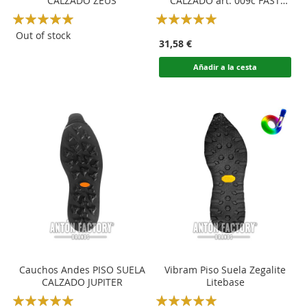
CALZADO ZEUS
CALZADO art. 009c FAST
TRAIL
Rating:
Rating:
100
100
100
100
% of
% of
Out of stock
31,58 €
Añadir a la cesta
Cauchos Andes PISO SUELA
Vibram Piso Suela Zegalite
CALZADO JUPITER
Litebase
Rating:
Rating: