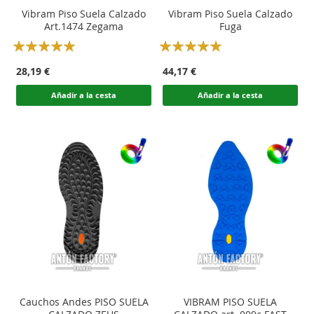
Vibram Piso Suela Calzado
Vibram Piso Suela Calzado
Art.1474 Zegama
Fuga
Rating:
Rating:
100
100
100
100
% of
% of
28,19 €
44,17 €
Añadir a la cesta
Añadir a la cesta
Cauchos Andes PISO SUELA
VIBRAM PISO SUELA