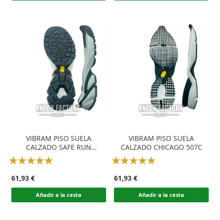
VIBRAM PISO SUELA
VIBRAM PISO SUELA
CALZADO SAFE RUN
CALZADO CHICAGO 507C
MEGAGRIP 825K
Rating:
Rating:
100
100
100
100
% of
% of
61,93 €
61,93 €
Añadir a la cesta
Añadir a la cesta