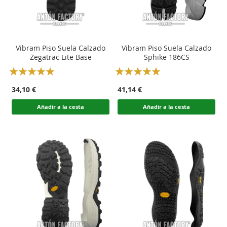
Vibram Piso Suela Calzado
Vibram Piso Suela Calzado
Zegatrac Lite Base
Sphike 186CS
Rating:
Rating:
100
100
100
100
% of
% of
34,10 €
41,14 €
Añadir a la cesta
Añadir a la cesta