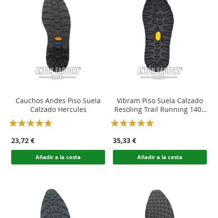
Cauchos Andes Piso Suela
Vibram Piso Suela Calzado
Calzado Hercules
Resoling Trail Running 1406
LITE BASE + TRACTION LUG
Rating:
Rating:
100
100
100
100
% of
% of
23,72 €
35,33 €
Añadir a la cesta
Añadir a la cesta