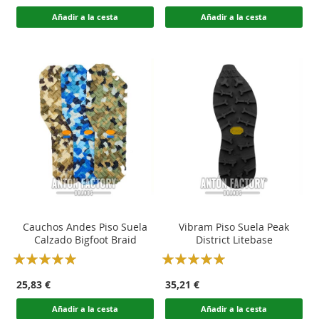
Añadir a la cesta
Añadir a la cesta
Cauchos Andes Piso Suela
Vibram Piso Suela Peak
Calzado Bigfoot Braid
District Litebase
Rating:
Rating:
100
100
100
100
% of
% of
25,83 €
35,21 €
Añadir a la cesta
Añadir a la cesta