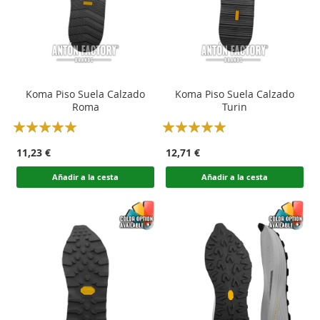
Koma Piso Suela Calzado
Koma Piso Suela Calzado
Roma
Turin
Rating:
Rating:
100
100
100
100
% of
% of
11,23 €
12,71 €
Añadir a la cesta
Añadir a la cesta