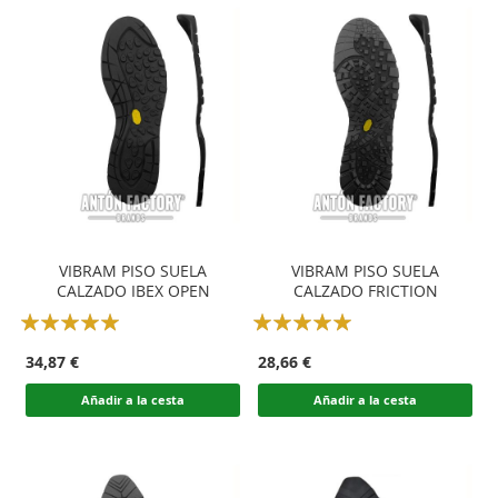
VIBRAM PISO SUELA
VIBRAM PISO SUELA
CALZADO IBEX OPEN
CALZADO FRICTION
Rating:
Rating:
100
100
100
100
% of
% of
34,87 €
28,66 €
Añadir a la cesta
Añadir a la cesta