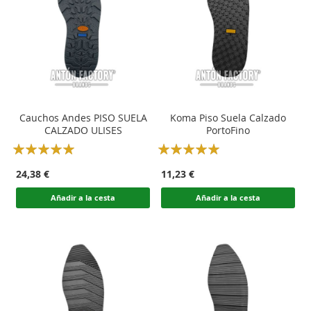
Cauchos Andes PISO SUELA
Koma Piso Suela Calzado
CALZADO ULISES
PortoFino
Rating:
Rating:
100
100
100
100
% of
% of
24,38 €
11,23 €
Añadir a la cesta
Añadir a la cesta