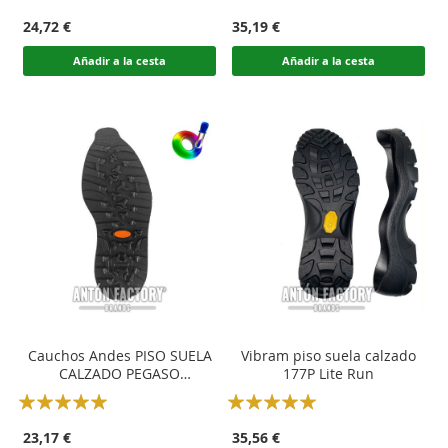
100
100
100
100
% of
% of
24,72 €
35,19 €
Añadir a la cesta
Añadir a la cesta
Cauchos Andes PISO SUELA
Vibram piso suela calzado
CALZADO PEGASO
177P Lite Run
EVOLUTION
Rating:
Rating:
100
100
100
100
% of
% of
23,17 €
35,56 €