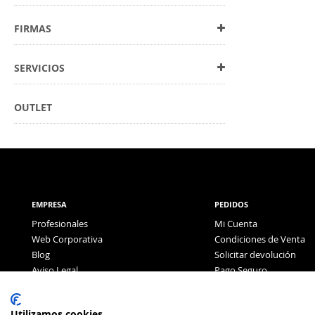
FIRMAS
SERVICIOS
OUTLET
EMPRESA
PEDIDOS
Profesionales
Mi Cuenta
Web Corporativa
Condiciones de Venta
Blog
Solicitar devolución
Aviso Legal
Pago Seguro
Política de Privacidad
Pago con Tarjeta
Utilizamos cookies