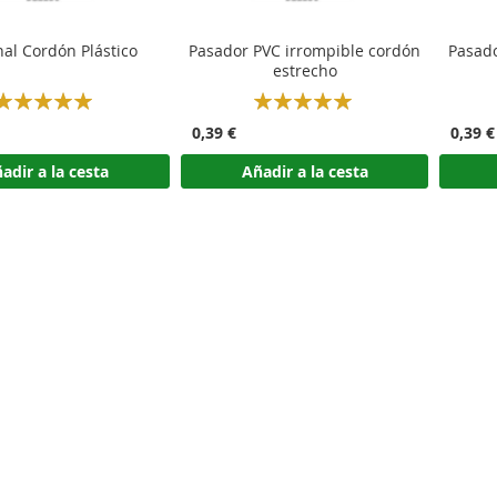
al Cordón Plástico
Pasador PVC irrompible cordón
Pasado
estrecho
Rating:
Rating:
100%
100%
0,39 €
0,39 €
adir a la cesta
Añadir a la cesta