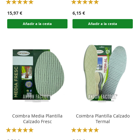
Rating:
Rating:
100
100
100
100
% of
% of
15,97 €
6,15 €
Añadir a la cesta
Añadir a la cesta
Coimbra Media Plantilla
Coimbra Plantilla Calzado
Calzado Fresc
Termal
Rating:
Rating:
100
100
100
100
% of
% of