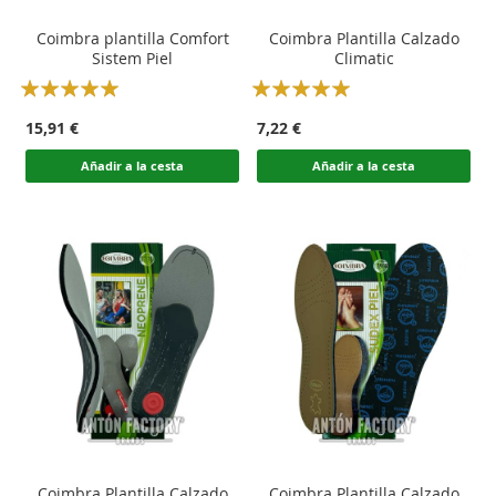
Coimbra plantilla Comfort
Coimbra Plantilla Calzado
Sistem Piel
Climatic
Rating:
Rating:
100
100
100
100
% of
% of
15,91 €
7,22 €
Añadir a la cesta
Añadir a la cesta
Coimbra Plantilla Calzado
Coimbra Plantilla Calzado