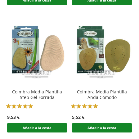
Añadir a la cesta
Añadir a la cesta
Coimbra Media Plantilla
Coimbra Media Plantilla
Step Gel Forrada
Anda Cómodo
Rating:
Rating:
100
100
100
100
% of
% of
9,53 €
5,52 €
Añadir a la cesta
Añadir a la cesta