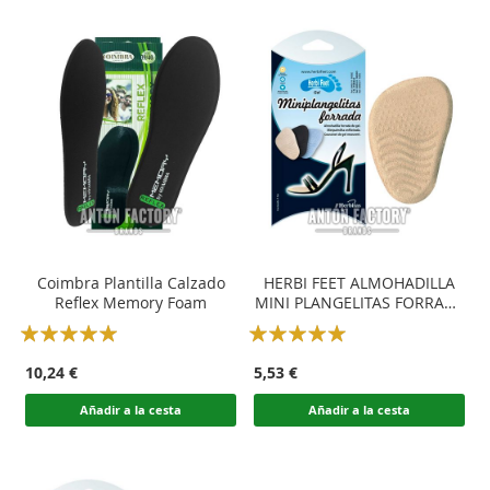
Coimbra Plantilla Calzado
HERBI FEET ALMOHADILLA
Reflex Memory Foam
MINI PLANGELITAS FORRADA
GEL
Rating:
Rating:
100
100
100
100
% of
% of
10,24 €
5,53 €
Añadir a la cesta
Añadir a la cesta