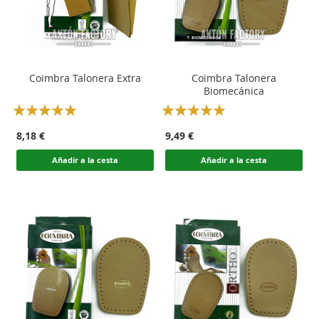
Coimbra Talonera Extra
Coimbra Talonera
Biomecánica
Rating:
Rating:
100
100
100
100
% of
% of
8,18 €
9,49 €
Añadir a la cesta
Añadir a la cesta