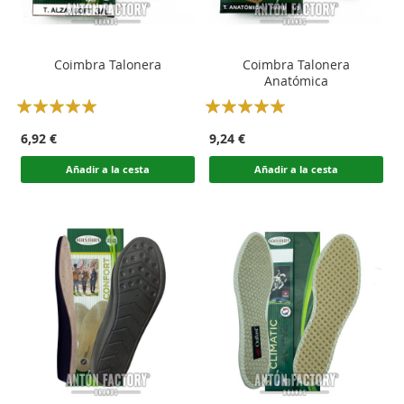
Coimbra Talonera
Coimbra Talonera
Anatómica
Rating:
Rating:
100
100
100
100
% of
% of
6,92 €
9,24 €
Añadir a la cesta
Añadir a la cesta