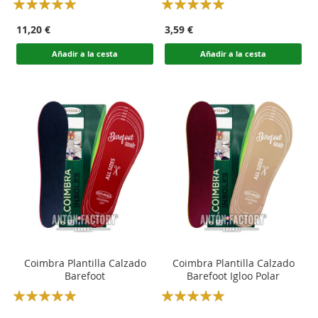
Rating:
Rating:
100
100
100
100
% of
% of
11,20 €
3,59 €
Añadir a la cesta
Añadir a la cesta
Coimbra Plantilla Calzado
Coimbra Plantilla Calzado
Barefoot
Barefoot Igloo Polar
Rating:
Rating:
100
100
100
100
% of
% of