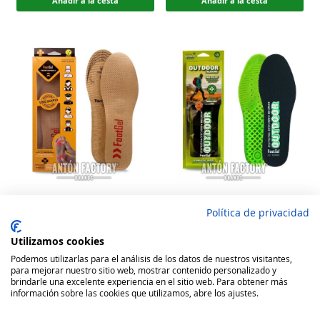
Añadir a la cesta
Añadir a la cesta
Footgel Plantilla Calzado
Footgel Plantilla Calzado
Política de privacidad
Profesional
Outdoor Trekking
Rating:
Rating:
Utilizamos cookies
Podemos utilizarlas para el análisis de los datos de nuestros visitantes,
100
100
100
100
% of
% of
13,67 €
17,81 €
para mejorar nuestro sitio web, mostrar contenido personalizado y
brindarle una excelente experiencia en el sitio web. Para obtener más
información sobre las cookies que utilizamos, abre los ajustes.
Añadir a la cesta
Añadir a la cesta