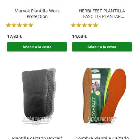
Marvok Plantilla Work
HERBI FEET PLANTILLA
Protection
FASCITIS PLANTAR
FLEBOLÓGICA
Rating:
Rating:
100
100
100
100
% of
% of
17,82 €
14,63 €
Añadir a la cesta
Añadir a la cesta
Plantilla calzado Boxcalf
Coimbra Plantilla Calzado