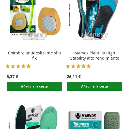
Coimbra antideslizante slip
Marvok Plantilla High
fix
Stability alto rendimiento
Rating:
Rating:
100
100
100
100
% of
% of
5,37 €
26,11 €
Añadir a la cesta
Añadir a la cesta