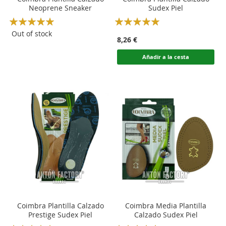
Neoprene Sneaker
Sudex Piel
Rating:
Rating:
100
100
100
100
% of
% of
Out of stock
8,26 €
Añadir a la cesta
Coimbra Plantilla Calzado
Coimbra Media Plantilla
Prestige Sudex Piel
Calzado Sudex Piel