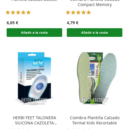
Compact Memory
Rating:
Rating:
100
100
100
100
% of
% of
6,05 €
4,79 €
Añadir a la cesta
Añadir a la cesta
HERBI FEET TALONERA
Coimbra Plantilla Calzado
SILICONA CAZOLETA
Termal Kids Recortable
ESPOLÓN SIFTAL