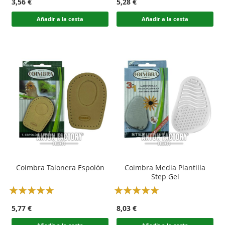
3,56 €
5,28 €
Añadir a la cesta
Añadir a la cesta
Coimbra Talonera Espolón
Coimbra Media Plantilla
Step Gel
Rating:
Rating:
100
100
100
100
% of
% of
5,77 €
8,03 €