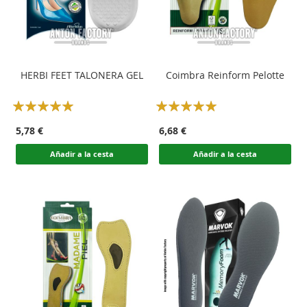
HERBI FEET TALONERA GEL
Coimbra Reinform Pelotte
Rating:
Rating:
100
100
100
100
% of
% of
5,78 €
6,68 €
Añadir a la cesta
Añadir a la cesta