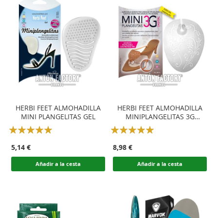
HERBI FEET ALMOHADILLA
HERBI FEET ALMOHADILLA
MINI PLANGELITAS GEL
MINIPLANGELITAS 3G
DIGITAL
Rating:
Rating:
100
100
100
100
% of
% of
5,14 €
8,98 €
Añadir a la cesta
Añadir a la cesta