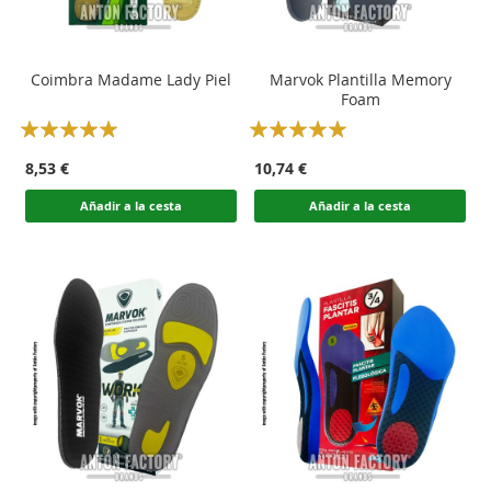
Coimbra Madame Lady Piel
Marvok Plantilla Memory
Foam
Rating:
Rating:
100
100
100
100
% of
% of
8,53 €
10,74 €
Añadir a la cesta
Añadir a la cesta