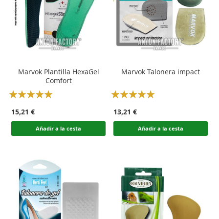
Marvok Plantilla HexaGel
Marvok Talonera impact
Comfort
Rating:
Rating:
100
100
100
100
% of
% of
15,21 €
13,21 €
Añadir a la cesta
Añadir a la cesta