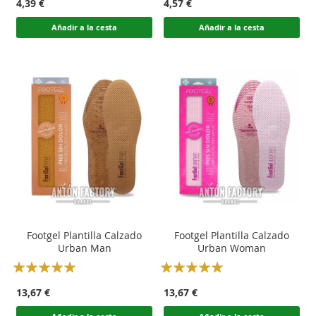
4,39 €
4,57 €
Añadir a la cesta
Añadir a la cesta
Footgel Plantilla Calzado
Footgel Plantilla Calzado
Urban Man
Urban Woman
Rating:
Rating:
100
100
100
100
% of
% of
13,67 €
13,67 €