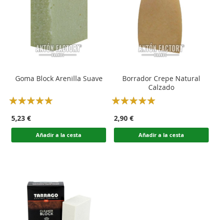
Goma Block Arenilla Suave
Borrador Crepe Natural
Calzado
Rating:
Rating:
100
100
100
100
% of
% of
5,23 €
2,90 €
Añadir a la cesta
Añadir a la cesta