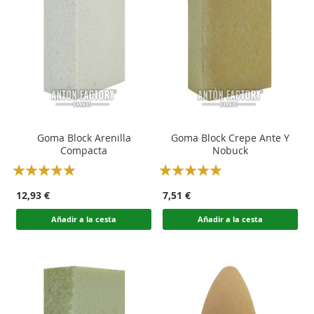
Goma Block Arenilla
Goma Block Crepe Ante Y
Compacta
Nobuck
Rating:
Rating:
100
100
100
100
% of
% of
12,93 €
7,51 €
Añadir a la cesta
Añadir a la cesta