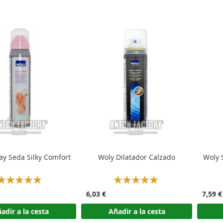
ay Seda Silky Comfort
Woly Dilatador Calzado
Woly 
Rating:
Rating:
100%
100%
6,03 €
7,59 €
adir a la cesta
Añadir a la cesta