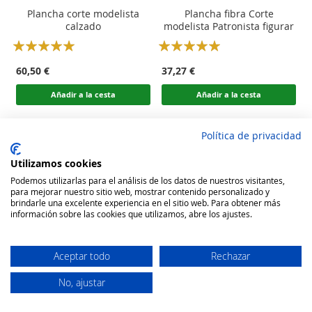
Plancha corte modelista
Plancha fibra Corte
calzado
modelista Patronista figurar
Rating:
Rating:
100
100
100
100
% of
% of
60,50 €
37,27 €
Añadir a la cesta
Añadir a la cesta
Política de privacidad
Utilizamos cookies
Podemos utilizarlas para el análisis de los datos de nuestros visitantes,
para mejorar nuestro sitio web, mostrar contenido personalizado y
brindarle una excelente experiencia en el sitio web. Para obtener más
información sobre las cookies que utilizamos, abre los ajustes.
Aceptar todo
Rechazar
No, ajustar
Secure Website