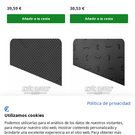
100
100
100
100
% of
% of
39,59 €
30,53 €
Añadir a la cesta
Añadir a la cesta
Política de privacidad
Qusel Plancha Calzado Tapa
Vibram Plancha Dupla
Caucho Natural
Vibralam Calzado Tapa
Utilizamos cookies
Bicapa
Rating:
Rating:
Podemos utilizarlas para el análisis de los datos de nuestros visitantes,
100
100
100
100
para mejorar nuestro sitio web, mostrar contenido personalizado y
% of
% of
Out of stock
36,30 €
brindarle una excelente experiencia en el sitio web. Para obtener más