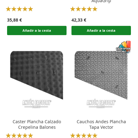
AquaGrip
Rating:
Rating:
100
100
100
100
% of
% of
35,88 €
42,33 €
Añadir a la cesta
Añadir a la cesta
Caster Plancha Calzado
Cauchos Andes Plancha
Crepelina Balones
Tapa Vector
Rating:
Rating: