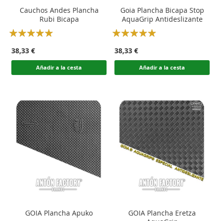
Cauchos Andes Plancha
Goia Plancha Bicapa Stop
Rubi Bicapa
AquaGrip Antideslizante
Rating:
Rating:
100
100
100
100
% of
% of
38,33 €
38,33 €
Añadir a la cesta
Añadir a la cesta
GOIA Plancha Apuko
GOIA Plancha Eretza