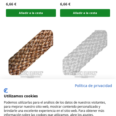
100
100
100
100
% of
% of
6,66 €
6,66 €
Añadir a la cesta
Añadir a la cesta
Política de privacidad
Tira Trenza Rafia Moka
Tira Trenza Rafia Blanca
Madagascar Calzado
Madagascar Calzado
Utilizamos cookies
Rating:
Rating:
Podemos utilizarlas para el análisis de los datos de nuestros visitantes,
100
100
100
100
para mejorar nuestro sitio web, mostrar contenido personalizado y
% of
% of
6,66 €
6,66 €
brindarle una excelente experiencia en el sitio web. Para obtener más
información sobre las cookies que utilizamos, abre los ajustes.