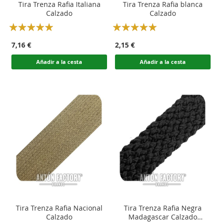
Tira Trenza Rafia Italiana
Tira Trenza Rafia blanca
Calzado
Calzado
Rating:
Rating:
100
100
100
100
% of
% of
7,16 €
2,15 €
Añadir a la cesta
Añadir a la cesta
Tira Trenza Rafia Nacional
Tira Trenza Rafia Negra
Calzado
Madagascar Calzado