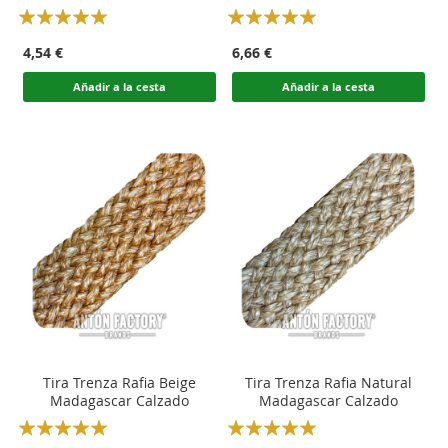
Calzado
Rating:
Rating:
100
100
100
100
% of
% of
4,54 €
6,66 €
Añadir a la cesta
Añadir a la cesta
Tira Trenza Rafia Beige
Tira Trenza Rafia Natural
Madagascar Calzado
Madagascar Calzado
Rating:
Rating: