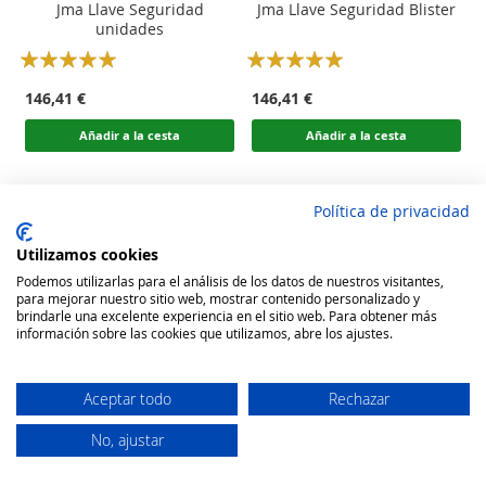
Jma Llave Seguridad
Jma Llave Seguridad Blister
unidades
Rating:
Rating:
100
100
100
100
% of
% of
146,41 €
146,41 €
Añadir a la cesta
Añadir a la cesta
Política de privacidad
Utilizamos cookies
Podemos utilizarlas para el análisis de los datos de nuestros visitantes,
para mejorar nuestro sitio web, mostrar contenido personalizado y
brindarle una excelente experiencia en el sitio web. Para obtener más
información sobre las cookies que utilizamos, abre los ajustes.
Aceptar todo
Rechazar
No, ajustar
Secure Website