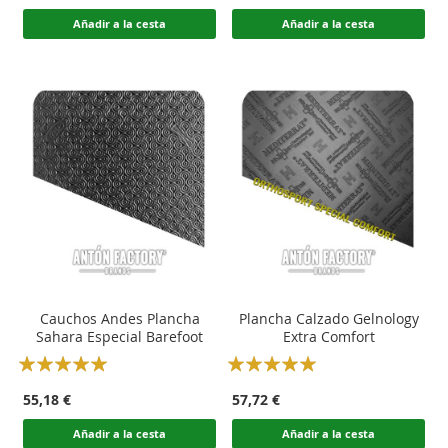
Añadir a la cesta
Añadir a la cesta
Cauchos Andes Plancha
Plancha Calzado Gelnology
Sahara Especial Barefoot
Extra Comfort
Rating:
Rating:
100
100
100
100
% of
% of
55,18 €
57,72 €
Añadir a la cesta
Añadir a la cesta