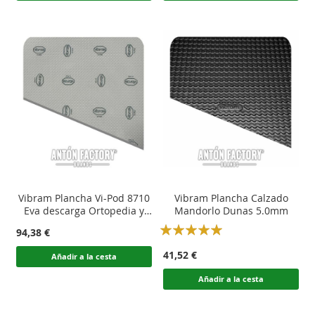
Vibram Plancha Vi-Pod 8710
Vibram Plancha Calzado
Eva descarga Ortopedia y
Mandorlo Dunas 5.0mm
Podología
Rating:
94,38 €
100
100
% of
41,52 €
Añadir a la cesta
Añadir a la cesta