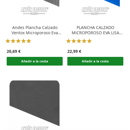
Andes Plancha Calzado
PLANCHA CALZADO
Ventox Microporoso Eva
MICROPOROSO EVA LISA
Gum Flex FootLite
COLORES
Rating:
Rating:
100
100
100
100
% of
% of
20,69 €
22,99 €
Añadir a la cesta
Añadir a la cesta