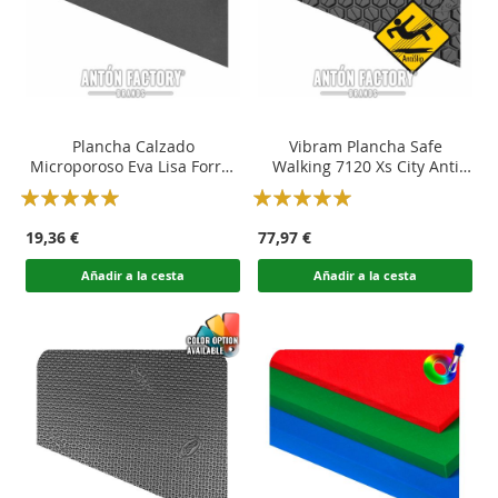
Plancha Calzado
Vibram Plancha Safe
Microporoso Eva Lisa Forrar
Walking 7120 Xs City Anti
Plantillas
Slip
Rating:
Rating:
100
100
100
100
% of
% of
19,36 €
77,97 €
Añadir a la cesta
Añadir a la cesta