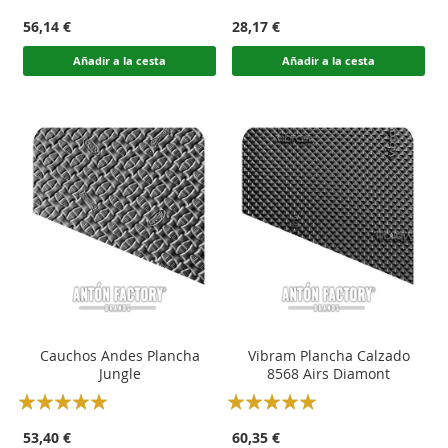
100
100
100
100
% of
% of
56,14 €
28,17 €
Añadir a la cesta
Añadir a la cesta
Cauchos Andes Plancha
Vibram Plancha Calzado
Jungle
8568 Airs Diamont
Rating:
Rating:
100
100
100
100
% of
% of
53,40 €
60,35 €