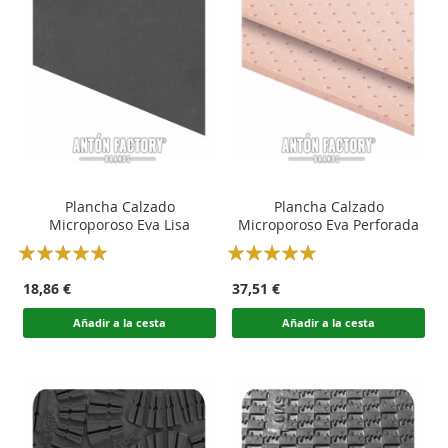
Plancha Calzado
Plancha Calzado
Microporoso Eva Lisa
Microporoso Eva Perforada
Rating:
Rating:
100
100
100
100
% of
% of
18,86 €
37,51 €
Añadir a la cesta
Añadir a la cesta