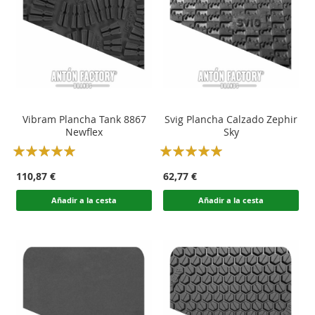
Vibram Plancha Tank 8867
Svig Plancha Calzado Zephir
Newflex
Sky
Rating:
Rating:
100
100
100
100
% of
% of
110,87 €
62,77 €
Añadir a la cesta
Añadir a la cesta