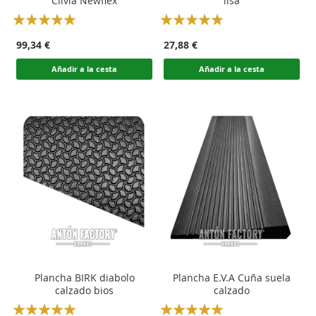
Clivia Newflex
lisa
Rating:
Rating:
100
100
100
100
% of
% of
99,34 €
27,88 €
Añadir a la cesta
Añadir a la cesta
Plancha BIRK diabolo
Plancha E.V.A Cuña suela
calzado bios
calzado
Rating:
Rating: