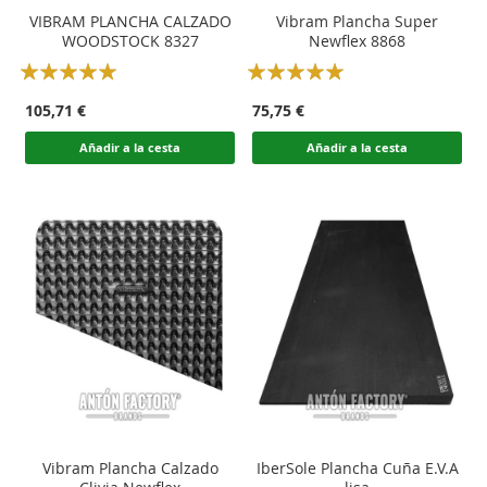
VIBRAM PLANCHA CALZADO
Vibram Plancha Super
WOODSTOCK 8327
Newflex 8868
Rating:
Rating:
100
100
100
100
% of
% of
105,71 €
75,75 €
Añadir a la cesta
Añadir a la cesta
Vibram Plancha Calzado
IberSole Plancha Cuña E.V.A