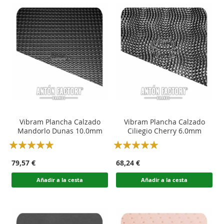
Vibram Plancha Calzado
Vibram Plancha Calzado
Mandorlo Dunas 10.0mm
Ciliegio Cherry 6.0mm
Rating:
Rating:
100
100
100
100
% of
% of
79,57 €
68,24 €
Añadir a la cesta
Añadir a la cesta