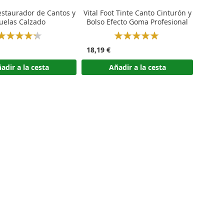
estaurador de Cantos y
Vital Foot Tinte Canto Cinturón y
uelas Calzado
Bolso Efecto Goma Profesional
Rating:
Rating:
87%
100%
18,19 €
adir a la cesta
Añadir a la cesta