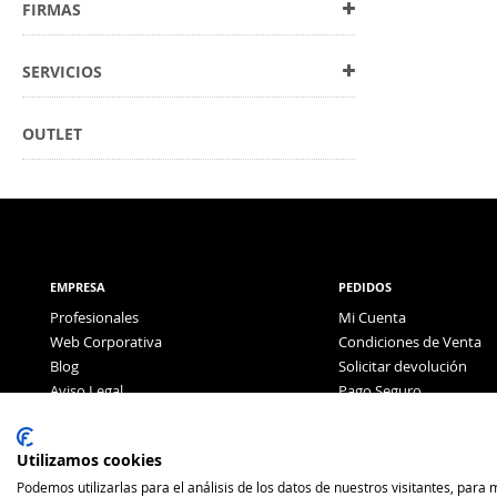
FIRMAS
SERVICIOS
OUTLET
EMPRESA
PEDIDOS
Profesionales
Mi Cuenta
Web Corporativa
Condiciones de Venta
Blog
Solicitar devolución
Aviso Legal
Pago Seguro
Política de Privacidad
Pago con Tarjeta
Utilizamos cookies
Podemos utilizarlas para el análisis de los datos de nuestros visitantes, para