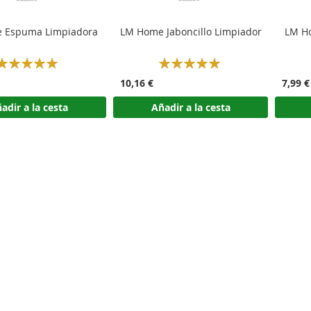
 Espuma Limpiadora
LM Home Jaboncillo Limpiador
LM Ho
Rating:
Rating:
100%
100%
10,16 €
7,99 €
adir a la cesta
Añadir a la cesta