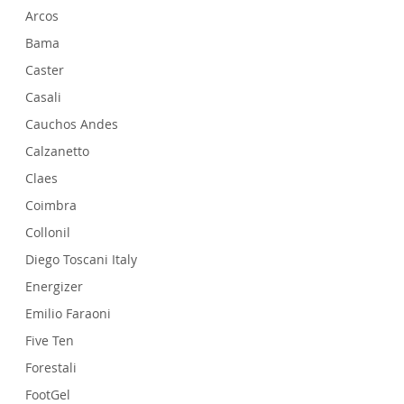
Arcos
Cuero
Bama
Cuer
Caster
Ante.
Casali
Nobu
Cauchos Andes
Deter
Calzanetto
Artíc
Claes
Antes de ut
Coimbra
Collonil
Aplica
Diego Toscani Italy
En cuero li
Energizer
Emilio Faraoni
Después de
especialme
Five Ten
Forestali
Aplica
FootGel