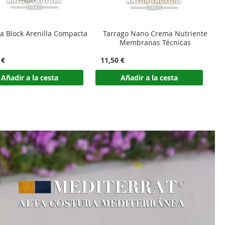
ago Nano Crema Nutriente
Tarrago Combi Cleaner
Membranas Técnicas
 €
11,07 €
1
Añadir a la cesta
Añadir a la cesta
 mancha haya permanecido sobre la superficie.
 controlada y respetuosa con materiales sensibles.