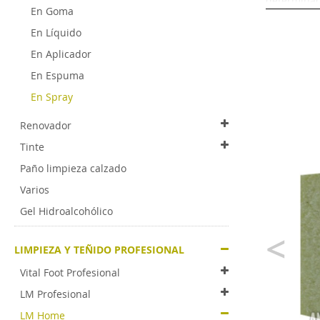
determinado
En Goma
Aplica
En Líquido
En Aplicador
LM Home Li
En Espuma
Zapa
En Spray
Bolso
Renovador
Carte
Tinte
Chaq
Paño limpieza calzado
Artíc
Varios
Artíc
Gel Hidroalcohólico
Tejid
<
Acces
LIMPIEZA Y TEÑIDO PROFESIONAL
Vital Foot Profesional
Limpie
LM Profesional
Su formulac
LM Home