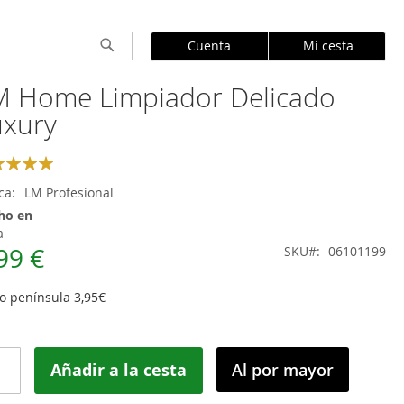
Cuenta
Mi cesta
Buscar
M Home Limpiador Delicado
uxury
ng:
100
ca
LM Profesional
ho en
a
99 €
SKU
06101199
o península 3,95€
Añadir a la cesta
Al por mayor