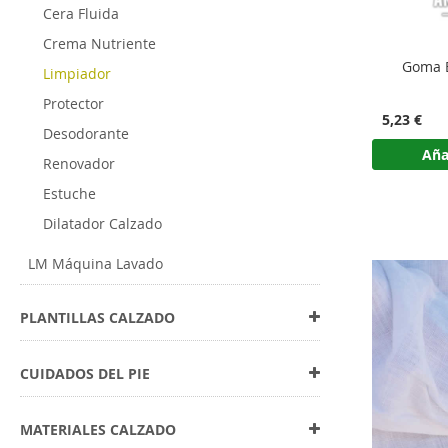
alterar el 
Cera Fluida
Ayuda a el
Crema Nutriente
rd Quitamanchas
Goma Block Arenilla Suave
Goma Bloc
Polv
Limpiador
íquido
Marc
Protector
5,23 €
7,51 €
Desodorante
Sucie
 la cesta
Añadir a la cesta
Aña
Renovador
Resto
Estuche
Huell
Dilatador Calzado
Dete
LM Máquina Lavado
La eficacia
Formu
PLANTILLAS CALZADO
El producto
CUIDADOS DEL PIE
Este tipo d
Distr
MATERIALES CALZADO