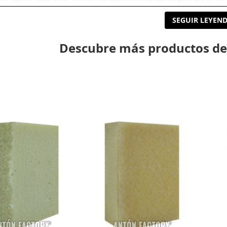
s tejidos delicados, proporcionando un mantenimiento eficaz sin r
SEGUIR LEYEN
ciones principales
Descubre más productos de
mpiador Delicado Luxury está indicado para:
tos de cuero premium.
s de piel.
ras y marroquinería.
uetas de cuero.
ulos de ante.
ulos de nobuck.
os delicados compatibles.
orios de alta calidad que requieran una limpieza suave.
za delicada
ión de base acuosa elimina la suciedad superficial mediante agent