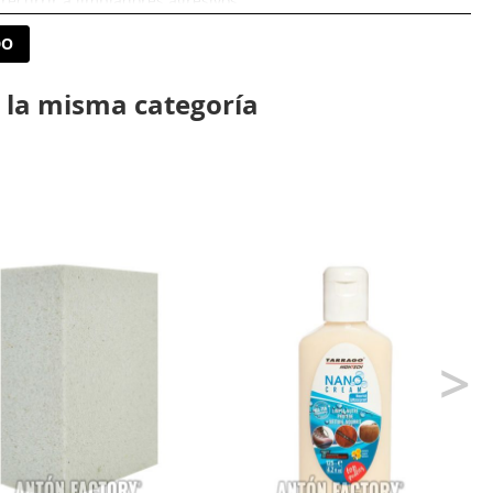
ecurrir a limpiadores agresivos.
DO
 la misma categoría
>
es limpiadores de baja agresividad, reduciendo el riesgo de