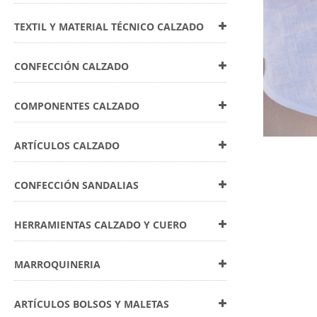
Reduc
TEXTIL Y MATERIAL TÉCNICO CALZADO
Facil
Minim
CONFECCIÓN CALZADO
Favor
COMPONENTES CALZADO
Como cualqu
Acción
ARTÍCULOS CALZADO
Además de 
CONFECCIÓN SANDALIAS
superficial
Su aplicaci
HERRAMIENTAS CALZADO Y CUERO
Reduc
Mante
MARROQUINERIA
Conse
Mejor
ARTÍCULOS BOLSOS Y MALETAS