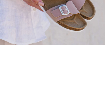
ir la agresividad sobre el acabado.
itar la retirada de la suciedad.
izar los residuos tras la limpieza.
ecer un mantenimiento periódico del artículo.
ier limpiador acuoso, debe utilizarse sin saturar el material y r
 acondicionadora
la limpieza, la formulación incorpora componentes acondicionadore
 del cuero.
ón puede contribuir a:
ir la sensación de sequedad.
ner un tacto agradable.
rvar la elasticidad superficial.
ar el aspecto del acabado.