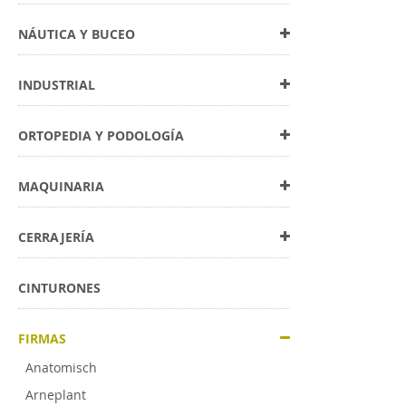
Favo
NÁUTICA Y BUCEO
Esta acción
Renova
INDUSTRIAL
La acción r
ORTOPEDIA Y PODOLOGÍA
Su utilizac
MAQUINARIA
Recu
Reduc
CERRAJERÍA
Mejor
Favor
CINTURONES
El producto
FIRMAS
Materi
Anatomisch
Arneplant
Adecuado p