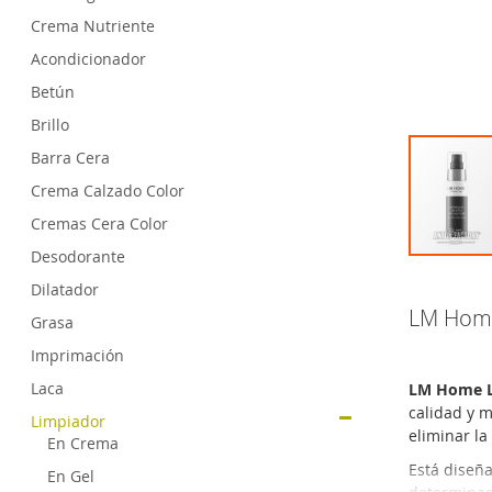
Crema Nutriente
Acondicionador
Betún
Brillo
Barra Cera
Crema Calzado Color
Cremas Cera Color
Desodorante
Skip
Dilatador
to
the
LM Home
Grasa
beginning
Imprimación
of
the
Laca
LM Home L
images
calidad y 
Limpiador
gallery
eliminar la
En Crema
Está diseña
En Gel