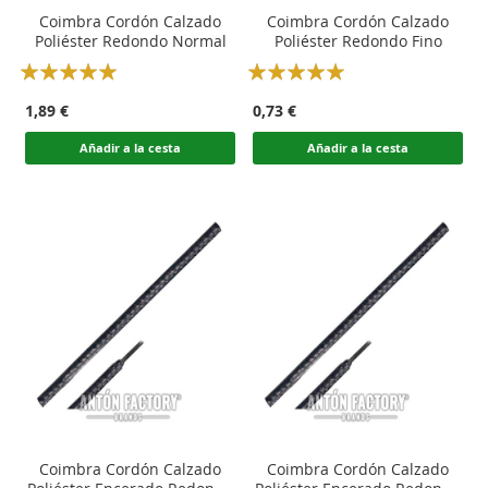
Coimbra Cordón Calzado
Coimbra Cordón Calzado
Poliéster Redondo Normal
Poliéster Redondo Fino
Rating:
Rating:
100
100
100
100
% of
% of
1,89 €
0,73 €
Añadir a la cesta
Añadir a la cesta
Coimbra Cordón Calzado
Coimbra Cordón Calzado