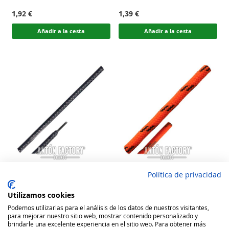
100
100
100
100
% of
% of
1,92 €
1,39 €
Añadir a la cesta
Añadir a la cesta
Política de privacidad
Coimbra Cordón Calzado
Coimbra Cordón Calzado
Algodón Redondo Normal
Poliéster Redondo Grueso
Utilizamos cookies
Trekking Técnico
Rating:
Rating:
Podemos utilizarlas para el análisis de los datos de nuestros visitantes,
100
100
100
100
para mejorar nuestro sitio web, mostrar contenido personalizado y
% of
% of
1,49 €
1,92 €
brindarle una excelente experiencia en el sitio web. Para obtener más