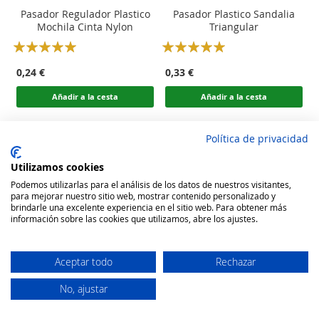
Pasador Regulador Plastico
Pasador Plastico Sandalia
Mochila Cinta Nylon
Triangular
Rating:
Rating:
100
100
100
100
% of
% of
0,24 €
0,33 €
Añadir a la cesta
Añadir a la cesta
Política de privacidad
Utilizamos cookies
Podemos utilizarlas para el análisis de los datos de nuestros visitantes,
para mejorar nuestro sitio web, mostrar contenido personalizado y
brindarle una excelente experiencia en el sitio web. Para obtener más
información sobre las cookies que utilizamos, abre los ajustes.
Aceptar todo
Rechazar
No, ajustar
Secure Website