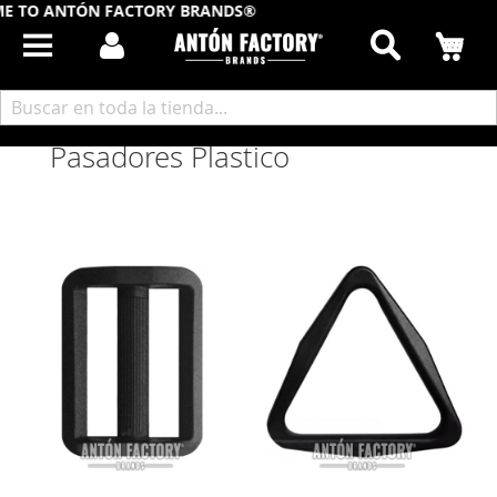
 TO ANTÓN FACTORY BRANDS®
Buscar
Mi
Inicio
Componentes Calzado
Fornituras Plastico
Pasadores Plastico
Pasadores Plastico