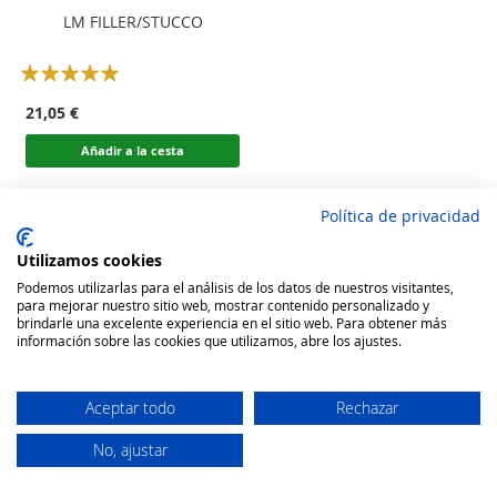
LM FILLER/STUCCO
Rating:
100
100
% of
21,05 €
Añadir a la cesta
Política de privacidad
Utilizamos cookies
Podemos utilizarlas para el análisis de los datos de nuestros visitantes,
para mejorar nuestro sitio web, mostrar contenido personalizado y
brindarle una excelente experiencia en el sitio web. Para obtener más
información sobre las cookies que utilizamos, abre los ajustes.
Aceptar todo
Rechazar
No, ajustar
Secure Website