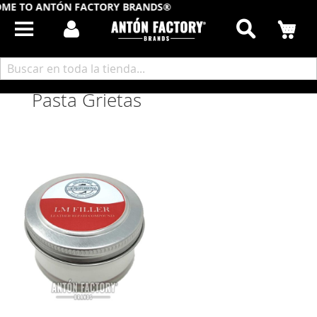
ME TO ANTÓN FACTORY BRANDS®
Buscar
Mi
Inicio
Limpieza y Teñido Profesional
LM Profesional
Pasta Grietas
Pasta Grietas