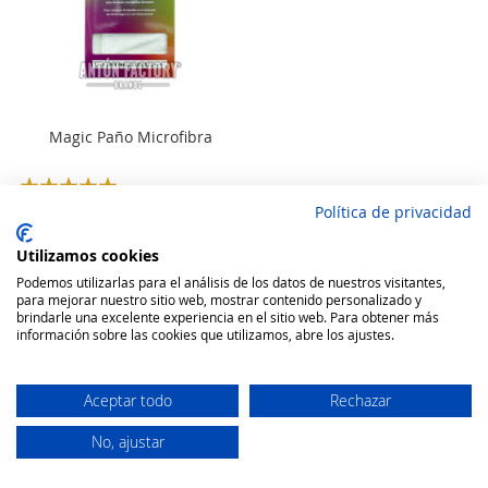
Magic Paño Microfibra
Rating:
100
100
% of
Política de privacidad
5,58 €
Utilizamos cookies
Añadir a la cesta
Podemos utilizarlas para el análisis de los datos de nuestros visitantes,
para mejorar nuestro sitio web, mostrar contenido personalizado y
brindarle una excelente experiencia en el sitio web. Para obtener más
información sobre las cookies que utilizamos, abre los ajustes.
Aceptar todo
Rechazar
No, ajustar
Secure Website