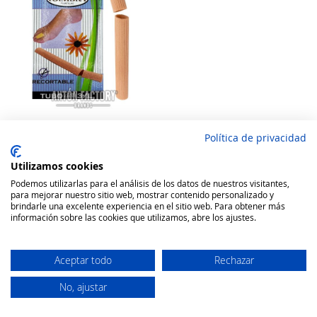
Política de privacidad
Coimbra Tubo Gel recortable
para Dedos
Utilizamos cookies
Rating:
Podemos utilizarlas para el análisis de los datos de nuestros visitantes,
100
100
% of
para mejorar nuestro sitio web, mostrar contenido personalizado y
7,94 €
brindarle una excelente experiencia en el sitio web. Para obtener más
información sobre las cookies que utilizamos, abre los ajustes.
Añadir a la cesta
Aceptar todo
Rechazar
No, ajustar
Secure Website