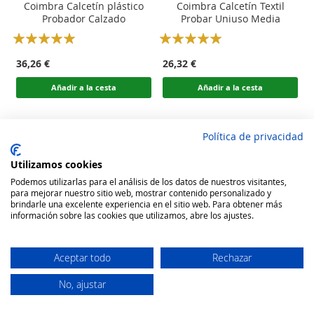
Coimbra Calcetín plástico
Coimbra Calcetín Textil
Probador Calzado
Probar Uniuso Media
Rating:
Rating:
100
100
100
100
% of
% of
36,26 €
26,32 €
Añadir a la cesta
Añadir a la cesta
Política de privacidad
Utilizamos cookies
Podemos utilizarlas para el análisis de los datos de nuestros visitantes,
para mejorar nuestro sitio web, mostrar contenido personalizado y
brindarle una excelente experiencia en el sitio web. Para obtener más
información sobre las cookies que utilizamos, abre los ajustes.
Aceptar todo
Rechazar
No, ajustar
Secure Website