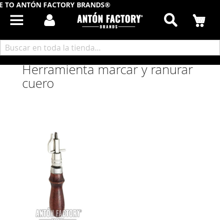
 TO ANTÓN FACTORY BRANDS®
Buscar
Mi
Inicio
Herramientas Calzado y Cuero
Herramienta marcar y ranurar cuero
Herramienta marcar y ranurar
cuero