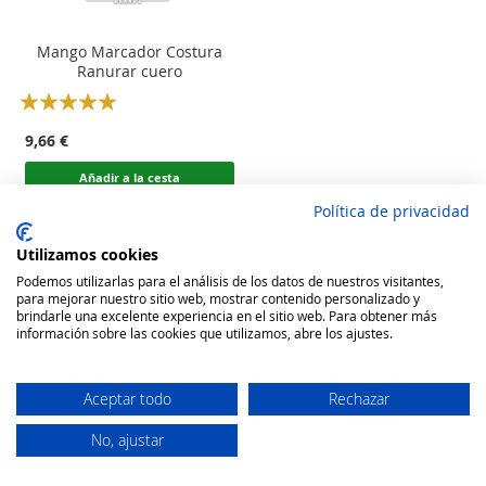
Mango Marcador Costura
Ranurar cuero
Rating:
100
100
% of
9,66 €
Añadir a la cesta
Política de privacidad
Utilizamos cookies
Podemos utilizarlas para el análisis de los datos de nuestros visitantes,
para mejorar nuestro sitio web, mostrar contenido personalizado y
brindarle una excelente experiencia en el sitio web. Para obtener más
información sobre las cookies que utilizamos, abre los ajustes.
Aceptar todo
Rechazar
No, ajustar
Secure Website