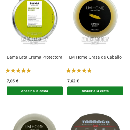
Bama Lata Crema Protectora
LM Home Grasa de Caballo
Rating:
Rating:
100
100
100
100
% of
% of
7,05 €
7,62 €
Añadir a la cesta
Añadir a la cesta