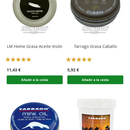
LM Home Grasa Aceite Visón
Tarrago Grasa Caballo
Rating:
Rating:
100
100
100
100
% of
% of
11,43 €
5,92 €
Añadir a la cesta
Añadir a la cesta