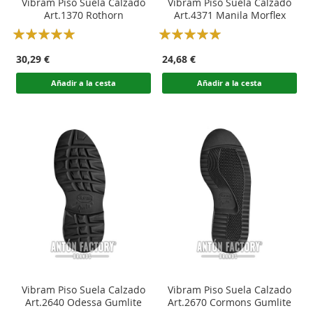
Vibram Piso Suela Calzado
Vibram Piso Suela Calzado
Art.1370 Rothorn
Art.4371 Manila Morflex
Rating:
Rating:
100
100
100
100
% of
% of
30,29 €
24,68 €
Añadir a la cesta
Añadir a la cesta
Vibram Piso Suela Calzado
Vibram Piso Suela Calzado
Art.2640 Odessa Gumlite
Art.2670 Cormons Gumlite