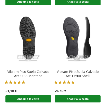
Añadir a la cesta
Añadir a la cesta
Vibram Piso Suela Calzado
Vibram Piso Suela Calzado
Art.1133 Montaña
Art.17500 Shell
Rating:
Rating:
100
100
100
100
% of
% of
21,18 €
26,50 €
Añadir a la cesta
Añadir a la cesta