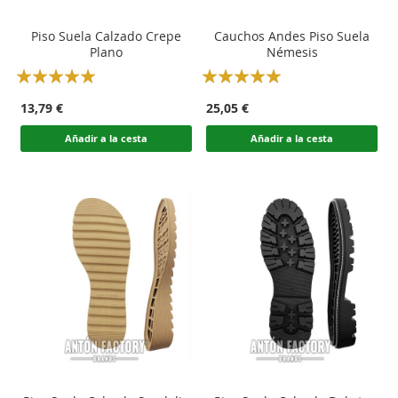
Piso Suela Calzado Crepe
Cauchos Andes Piso Suela
Plano
Némesis
Rating:
Rating:
100
100
100
100
% of
% of
13,79 €
25,05 €
Añadir a la cesta
Añadir a la cesta