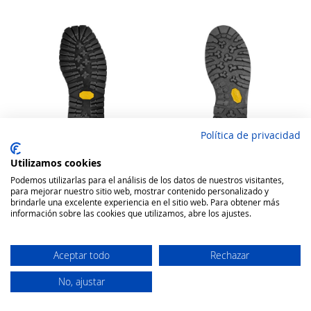
Política de privacidad
Utilizamos cookies
Podemos utilizarlas para el análisis de los datos de nuestros visitantes,
VIBRAM PISO SUELA
VIBRAM PISO SUELA
para mejorar nuestro sitio web, mostrar contenido personalizado y
CALZADO art. 1220 JANKUAT
CALZADO art. 1206 TSAVO
brindarle una excelente experiencia en el sitio web. Para obtener más
Rating:
Rating:
información sobre las cookies que utilizamos, abre los ajustes.
100
100
100
100
% of
% of
16,52 €
23,63 €
Aceptar todo
Rechazar
Añadir a la cesta
Añadir a la cesta
No, ajustar