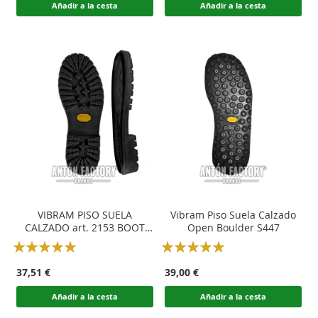
Añadir a la cesta
Añadir a la cesta
VIBRAM PISO SUELA
Vibram Piso Suela Calzado
CALZADO art. 2153 BOOT
Open Boulder S447
YELLOW
Rating:
Rating:
100
100
100
100
% of
% of
37,51 €
39,00 €
Añadir a la cesta
Añadir a la cesta