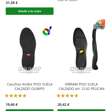
31,58 €
Añadir a la cesta
Cauchos Andes PISO SUELA
VIBRAM PISO SUELA
CALZADO OLIMPO
CALZADO art. 2142 PELICAN
Rating:
Rating:
100
100
100
100
% of
% of
19,60 €
20,42 €