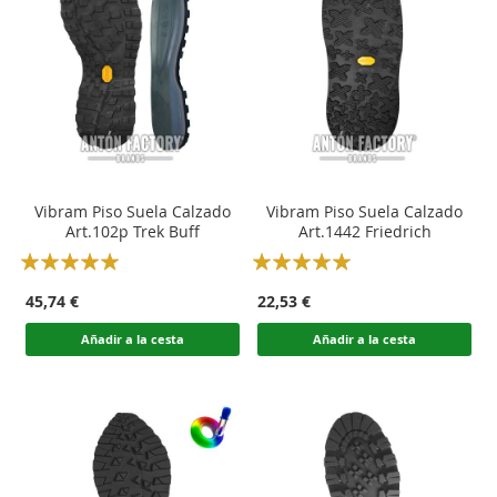
Vibram Piso Suela Calzado
Vibram Piso Suela Calzado
Art.102p Trek Buff
Art.1442 Friedrich
Rating:
Rating:
100
100
100
100
% of
% of
45,74 €
22,53 €
Añadir a la cesta
Añadir a la cesta