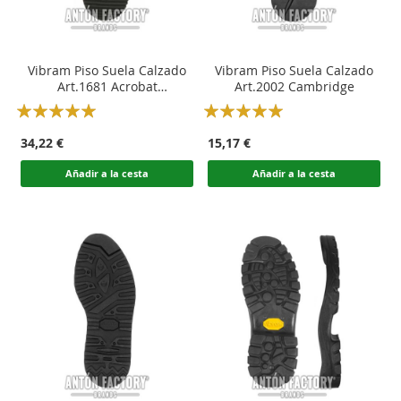
Vibram Piso Suela Calzado
Vibram Piso Suela Calzado
Art.1681 Acrobat
Art.2002 Cambridge
Motociclismo
Rating:
Rating:
100
100
100
100
% of
% of
34,22 €
15,17 €
Añadir a la cesta
Añadir a la cesta