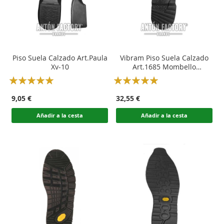
Piso Suela Calzado Art.Paula
Vibram Piso Suela Calzado
Xv-10
Art.1685 Mombello
Motociclismo
Rating:
Rating:
100
100
100
100
% of
% of
9,05 €
32,55 €
Añadir a la cesta
Añadir a la cesta