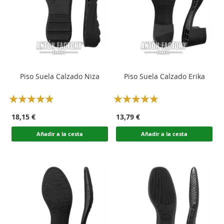
Piso Suela Calzado Niza
Piso Suela Calzado Erika
Rating:
Rating:
100
100
100
100
% of
% of
18,15 €
13,79 €
Añadir a la cesta
Añadir a la cesta