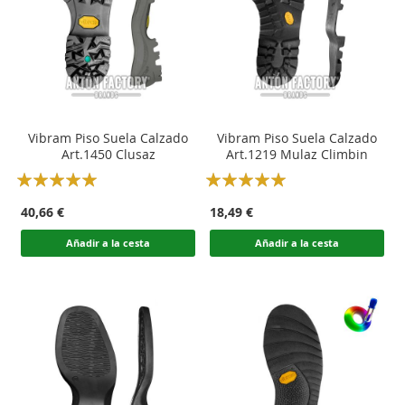
Vibram Piso Suela Calzado
Vibram Piso Suela Calzado
Art.1450 Clusaz
Art.1219 Mulaz Climbin
Rating:
Rating:
100
100
100
100
% of
% of
40,66 €
18,49 €
Añadir a la cesta
Añadir a la cesta