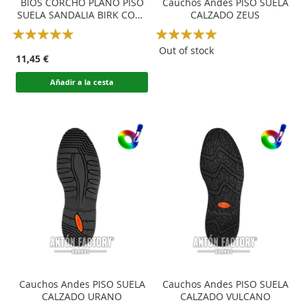
BIOS CORCHO PLANO PISO
Cauchos Andes PISO SUELA
SUELA SANDALIA BIRK CORK
CALZADO ZEUS
SERRAJE CLASSIC
Rating:
Rating:
100
100
100
100
% of
% of
Out of stock
11,45 €
Añadir a la cesta
Cauchos Andes PISO SUELA
Cauchos Andes PISO SUELA
CALZADO URANO
CALZADO VULCANO