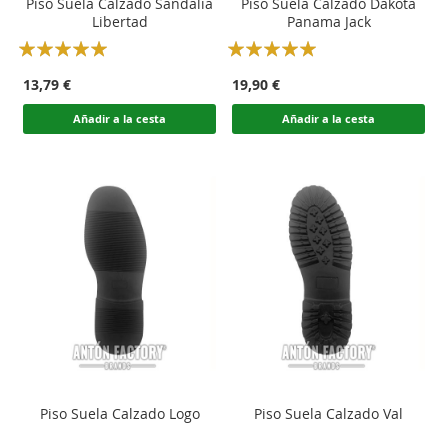
Piso Suela Calzado Sandalia
Piso Suela Calzado Dakota
Libertad
Panama Jack
Rating:
Rating:
100
100
100
100
% of
% of
13,79 €
19,90 €
Añadir a la cesta
Añadir a la cesta
Piso Suela Calzado Logo
Piso Suela Calzado Val