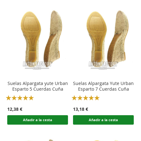
Suelas Alpargata yute Urban
Suelas Alpargata Yute Urban
Esparto 5 Cuerdas Cuña
Esparto 7 Cuerdas Cuña
Rating:
Rating:
100
100
100
100
% of
% of
12,38 €
13,18 €
Añadir a la cesta
Añadir a la cesta