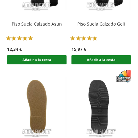
Piso Suela Calzado Asun
Piso Suela Calzado Geli
Rating:
Rating:
100
100
100
100
% of
% of
12,34 €
15,97 €
Añadir a la cesta
Añadir a la cesta