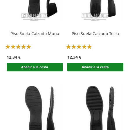
Piso Suela Calzado Muna
Piso Suela Calzado Tecla
Rating:
Rating:
100
100
100
100
% of
% of
12,34 €
12,34 €
Añadir a la cesta
Añadir a la cesta