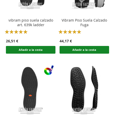
vibram piso suela calzado
Vibram Piso Suela Calzado
art. 639k ladder
Fuga
Rating:
Rating:
100
100
100
100
% of
% of
26,51 €
44,17 €
Añadir a la cesta
Añadir a la cesta