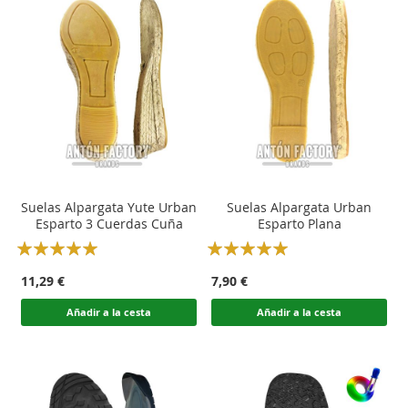
Suelas Alpargata Yute Urban
Suelas Alpargata Urban
Esparto 3 Cuerdas Cuña
Esparto Plana
Rating:
Rating:
100
100
100
100
% of
% of
11,29 €
7,90 €
Añadir a la cesta
Añadir a la cesta