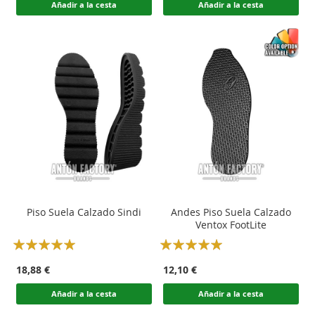
Añadir a la cesta
Añadir a la cesta
Piso Suela Calzado Sindi
Andes Piso Suela Calzado
Ventox FootLite
Rating:
Rating:
100
100
100
100
% of
% of
18,88 €
12,10 €
Añadir a la cesta
Añadir a la cesta