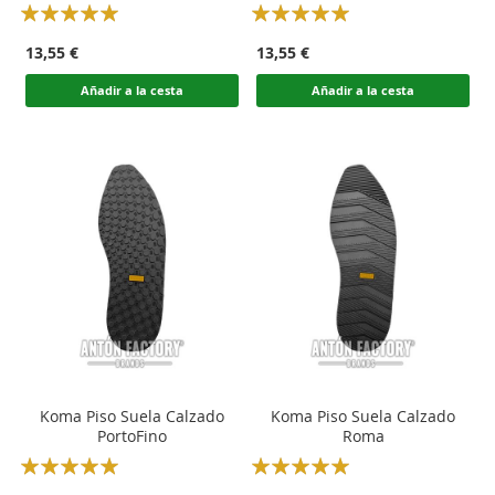
Rating:
Rating:
100
100
100
100
% of
% of
13,55 €
13,55 €
Añadir a la cesta
Añadir a la cesta
Koma Piso Suela Calzado
Koma Piso Suela Calzado
PortoFino
Roma
Rating:
Rating:
100
100
100
100
% of
% of