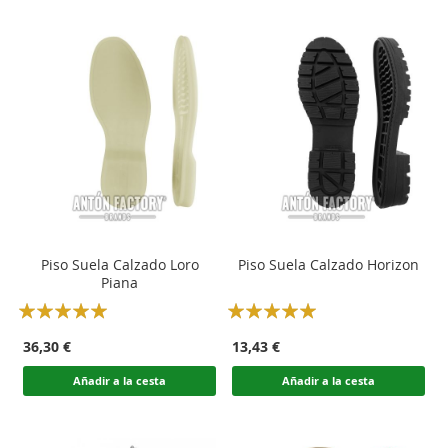
Piso Suela Calzado Loro
Piso Suela Calzado Horizon
Piana
Rating:
Rating:
100
100
100
100
% of
% of
36,30 €
13,43 €
Añadir a la cesta
Añadir a la cesta