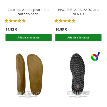
Cauchos Andes piso suela
PISO SUELA CALZADO art.
calzado padel
VENTO
Rating:
Rating:
100
100
100
100
% of
% of
14,82 €
10,89 €
Añadir a la cesta
Añadir a la cesta