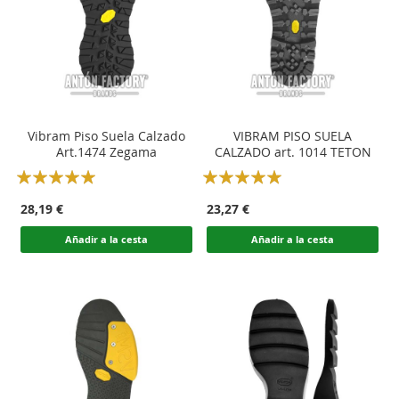
Vibram Piso Suela Calzado
VIBRAM PISO SUELA
Art.1474 Zegama
CALZADO art. 1014 TETON
Rating:
Rating:
100
100
100
100
% of
% of
28,19 €
23,27 €
Añadir a la cesta
Añadir a la cesta