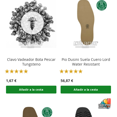
Clavo Vadeador Bota Pescar
Pio Dusini Suela Cuero Lord
Tungsteno
Water Resistant
Rating:
Rating:
100
100
100
100
% of
% of
1,67 €
56,87 €
Añadir a la cesta
Añadir a la cesta