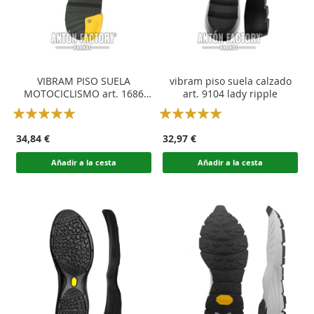
VIBRAM PISO SUELA
vibram piso suela calzado
MOTOCICLISMO art. 1686
art. 9104 lady ripple
VSM
Rating:
Rating:
100
100
100
100
% of
% of
34,84 €
32,97 €
Añadir a la cesta
Añadir a la cesta