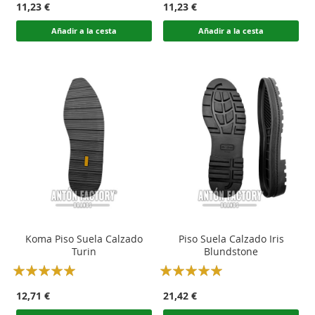
11,23 €
11,23 €
Añadir a la cesta
Añadir a la cesta
Koma Piso Suela Calzado
Piso Suela Calzado Iris
Turin
Blundstone
Rating:
Rating:
100
100
100
100
% of
% of
12,71 €
21,42 €