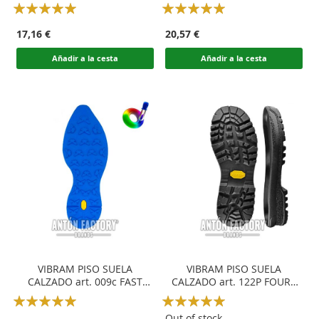
Rating:
Rating:
100
100
100
100
% of
% of
17,16 €
20,57 €
Añadir a la cesta
Añadir a la cesta
VIBRAM PISO SUELA
VIBRAM PISO SUELA
CALZADO art. 009c FAST
CALZADO art. 122P FOURA
TRAIL
PU
Rating:
Rating:
100
100
100
100
% of
% of
Out of stock