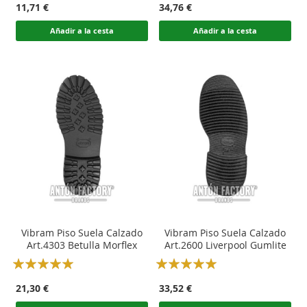
11,71 €
34,76 €
Añadir a la cesta
Añadir a la cesta
Vibram Piso Suela Calzado
Vibram Piso Suela Calzado
Art.4303 Betulla Morflex
Art.2600 Liverpool Gumlite
Rating:
Rating:
100
100
100
100
% of
% of
21,30 €
33,52 €