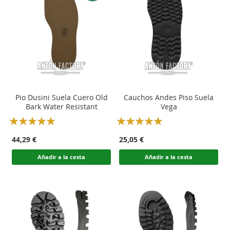
Pio Dusini Suela Cuero Old
Cauchos Andes Piso Suela
Bark Water Resistant
Vega
Rating:
Rating:
100
100
100
100
% of
% of
44,29 €
25,05 €
Añadir a la cesta
Añadir a la cesta