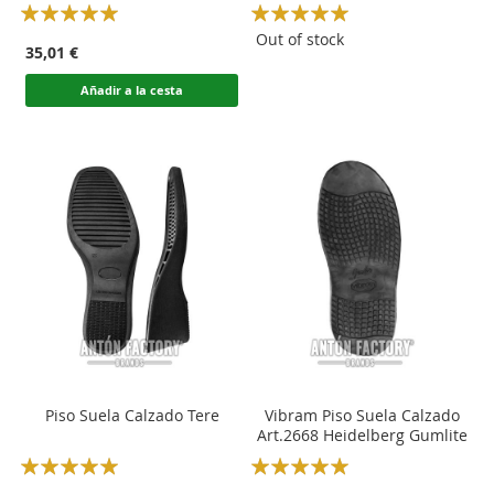
Rating:
Rating:
100
100
100
100
% of
% of
Out of stock
35,01 €
Añadir a la cesta
Piso Suela Calzado Tere
Vibram Piso Suela Calzado
Art.2668 Heidelberg Gumlite
Rating:
Rating:
100
100
100
100
% of
% of