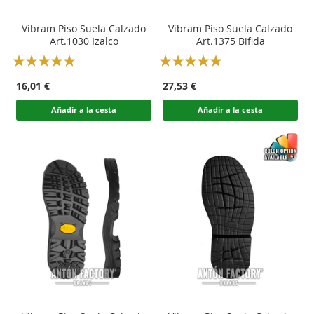
Vibram Piso Suela Calzado
Vibram Piso Suela Calzado
Art.1030 Izalco
Art.1375 Bifida
Rating:
Rating:
100
100
100
100
% of
% of
16,01 €
27,53 €
Añadir a la cesta
Añadir a la cesta