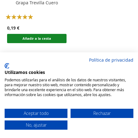
Grapa Trevilla Cuero
Rating:
100
100
% of
0,19 €
Añadir a la cesta
Política de privacidad
Utilizamos cookies
Podemos utilizarlas para el análisis de los datos de nuestros visitantes,
para mejorar nuestro sitio web, mostrar contenido personalizado y
brindarle una excelente experiencia en el sitio web. Para obtener más
información sobre las cookies que utilizamos, abre los ajustes.
Aceptar todo
Rechazar
No, ajustar
Secure Website