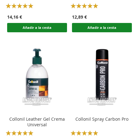
Rating:
Rating:
100
100
100
100
% of
% of
14,16 €
12,89 €
Añadir a la cesta
Añadir a la cesta
Collonil Leather Gel Crema
Collonil Spray Carbon Pro
Universal
Rating:
Rating: