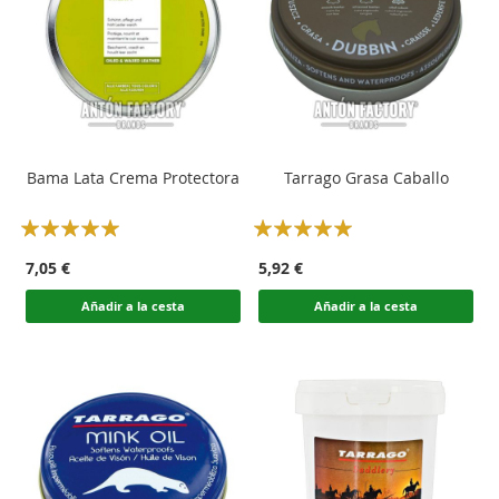
Bama Lata Crema Protectora
Tarrago Grasa Caballo
Rating:
Rating:
100
100
100
100
% of
% of
7,05 €
5,92 €
Añadir a la cesta
Añadir a la cesta