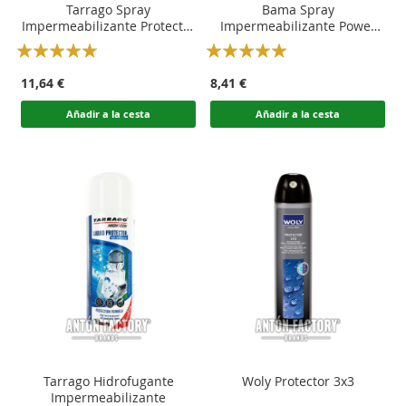
Tarrago Spray
Bama Spray
Impermeabilizante Protector
Impermeabilizante Power
Universal
Protector
Rating:
Rating:
100
100
100
100
% of
% of
11,64 €
8,41 €
Añadir a la cesta
Añadir a la cesta
Tarrago Hidrofugante
Woly Protector 3x3
Impermeabilizante