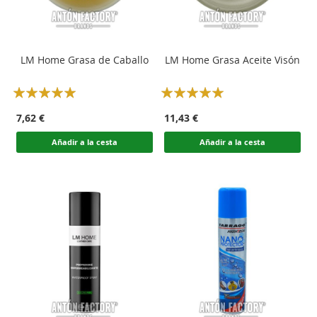
LM Home Grasa de Caballo
LM Home Grasa Aceite Visón
Rating:
Rating:
100
100
100
100
% of
% of
7,62 €
11,43 €
Añadir a la cesta
Añadir a la cesta