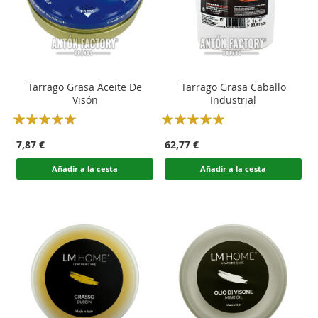
Tarrago Grasa Aceite De
Tarrago Grasa Caballo
Visón
Industrial
Rating:
Rating:
100
100
100
100
% of
% of
7,87 €
62,77 €
Añadir a la cesta
Añadir a la cesta