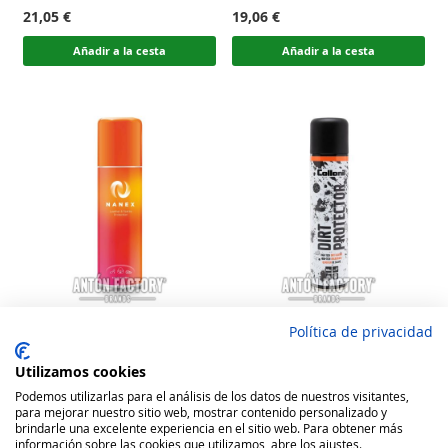
100
100
100
100
% of
% of
21,05 €
19,06 €
Añadir a la cesta
Añadir a la cesta
Política de privacidad
Nanex Spray
Collonil Spray Protector Dirt
impermeabilizante
impermeabilizante
Utilizamos cookies
antimanchas
Rating:
Rating:
Podemos utilizarlas para el análisis de los datos de nuestros visitantes,
para mejorar nuestro sitio web, mostrar contenido personalizado y
100
100
100
100
% of
% of
19,97 €
17,76 €
brindarle una excelente experiencia en el sitio web. Para obtener más
información sobre las cookies que utilizamos, abre los ajustes.