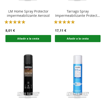
LM Home Spray Protector
Tarrago Spray
impermeabilizante Aerosol
Impermeabilizante Protector
Nano-Tec
Rating:
Rating:
100
100
100
100
% of
% of
8,01 €
17,11 €
Añadir a la cesta
Añadir a la cesta