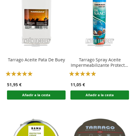
Tarrago Aceite Pata De Buey
Tarrago Spray Aceite
Impermeabilizante Protector
Nano-Tec
Rating:
Rating:
100
100
100
100
% of
% of
51,95 €
11,05 €
Añadir a la cesta
Añadir a la cesta