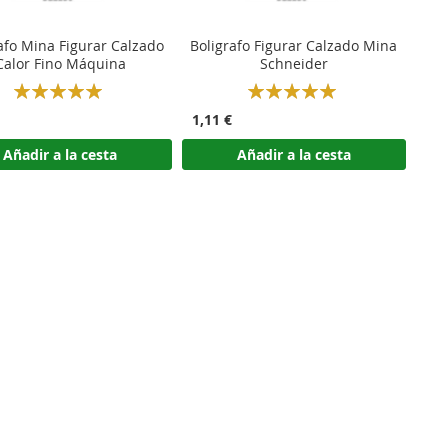
afo Mina Figurar Calzado
Boligrafo Figurar Calzado Mina
Calor Fino Máquina
Schneider
Rating:
Rating:
100%
100%
1,11 €
Añadir a la cesta
Añadir a la cesta