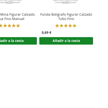
 Mina Figurar Calzado
Funda Boligrafo Figurar Calzado
ua Fino Manual
Tubo Fino
Rating:
Rating:
100%
100%
0,69 €
adir a la cesta
Añadir a la cesta