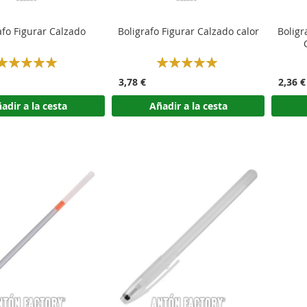
afo Figurar Calzado
Boligrafo Figurar Calzado calor
Boligr
Rating:
Rating:
100%
100%
3,78 €
2,36 €
adir a la cesta
Añadir a la cesta