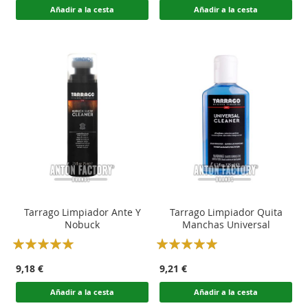
Añadir a la cesta
Añadir a la cesta
Tarrago Limpiador Ante Y
Tarrago Limpiador Quita
Nobuck
Manchas Universal
Rating:
Rating:
100
100
100
100
% of
% of
9,18 €
9,21 €
Añadir a la cesta
Añadir a la cesta