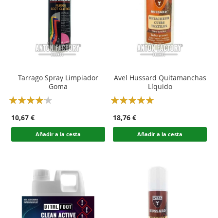
Tarrago Spray Limpiador
Avel Hussard Quitamanchas
Goma
Líquido
Rating:
Rating:
80
100
100
100
% of
% of
10,67 €
18,76 €
Añadir a la cesta
Añadir a la cesta