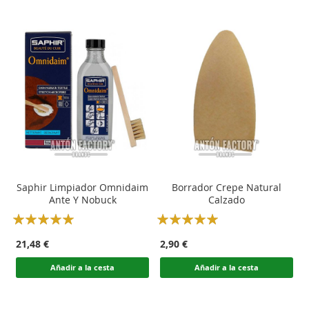
Saphir Limpiador Omnidaim
Borrador Crepe Natural
Ante Y Nobuck
Calzado
Rating:
Rating:
100
100
100
100
% of
% of
21,48 €
2,90 €
Añadir a la cesta
Añadir a la cesta