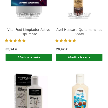
Vital Foot Limpiador Activo
Avel Hussard Quitamanchas
Espumoso
Spray
Rating:
Rating:
100
100
100
100
% of
% of
89,24 €
20,42 €
Añadir a la cesta
Añadir a la cesta