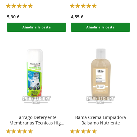
Rating:
Rating:
100
100
100
100
% of
% of
5,30 €
4,55 €
Añadir a la cesta
Añadir a la cesta
Tarrago Detergente
Bama Crema Limpiadora
Membranas Técnicas High
Balsamo Nutriente
Tech Wash Plus
Rating:
Rating: