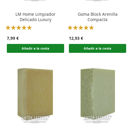
LM Home Limpiador
Goma Block Arenilla
Delicado Luxury
Compacta
Rating:
Rating:
100
100
100
100
% of
% of
7,99 €
12,93 €
Añadir a la cesta
Añadir a la cesta