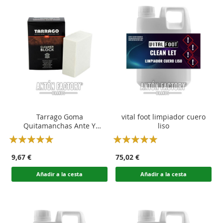
Tarrago Goma
vital foot limpiador cuero
Quitamanchas Ante Y
liso
Nobuck
Rating:
Rating:
100
100
100
100
% of
% of
9,67 €
75,02 €
Añadir a la cesta
Añadir a la cesta