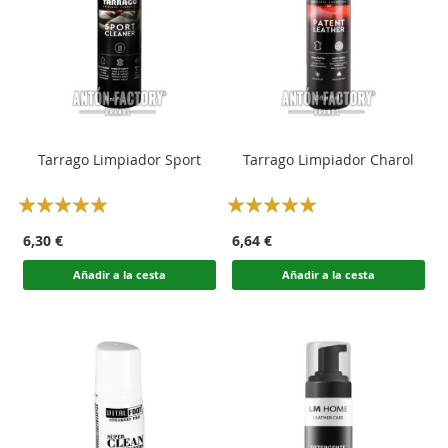
Tarrago Limpiador Sport
Tarrago Limpiador Charol
Rating:
Rating:
100
100
100
100
% of
% of
6,30 €
6,64 €
Añadir a la cesta
Añadir a la cesta