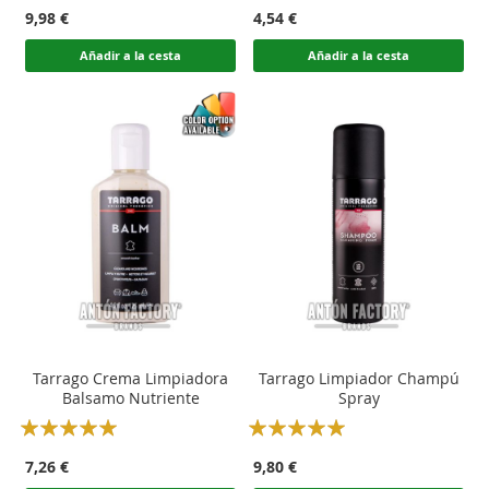
100
100
100
100
% of
% of
9,98 €
4,54 €
Añadir a la cesta
Añadir a la cesta
Tarrago Crema Limpiadora
Tarrago Limpiador Champú
Balsamo Nutriente
Spray
Rating:
Rating:
100
100
100
100
% of
% of
7,26 €
9,80 €