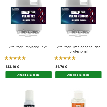
Vital foot limpiador Textil
vital foot Limpiador caucho
profesional
Rating:
Rating:
100
100
100
100
% of
% of
133,10 €
84,70 €
Añadir a la cesta
Añadir a la cesta