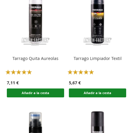
Tarrago Quita Aureolas
Tarrago Limpiador Textil
Rating:
Rating:
100
100
100
100
% of
% of
7,11 €
5,67 €
Añadir a la cesta
Añadir a la cesta