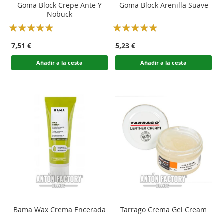
Goma Block Crepe Ante Y
Goma Block Arenilla Suave
Nobuck
Rating:
Rating:
100
100
100
100
% of
% of
7,51 €
5,23 €
Añadir a la cesta
Añadir a la cesta
Bama Wax Crema Encerada
Tarrago Crema Gel Cream