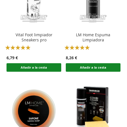
Vital Foot limpiador
LM Home Espuma
Sneakers pro
Limpiadora
Rating:
Rating:
100
100
100
100
% of
% of
6,79 €
8,26 €
Añadir a la cesta
Añadir a la cesta