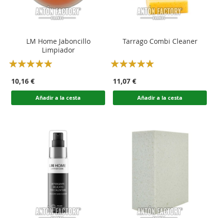
LM Home Jaboncillo
Tarrago Combi Cleaner
Limpiador
Rating:
Rating:
100
100
100
100
% of
% of
10,16 €
11,07 €
Añadir a la cesta
Añadir a la cesta