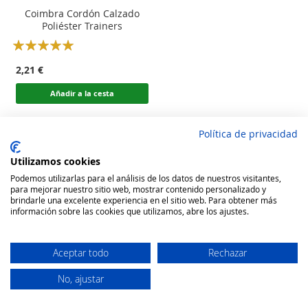
Coimbra Cordón Calzado
Poliéster Trainers
Rating:
100
100
% of
2,21 €
Añadir a la cesta
Política de privacidad
Utilizamos cookies
Podemos utilizarlas para el análisis de los datos de nuestros visitantes,
para mejorar nuestro sitio web, mostrar contenido personalizado y
brindarle una excelente experiencia en el sitio web. Para obtener más
información sobre las cookies que utilizamos, abre los ajustes.
Aceptar todo
Rechazar
No, ajustar
Secure Website