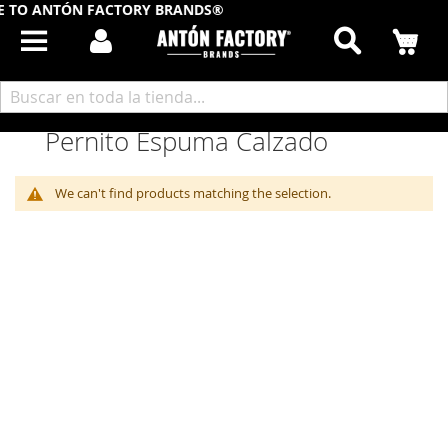
 TO ANTÓN FACTORY BRANDS®
Buscar
Mi
Inicio
Artículos Calzado
Pernitos Calzado
Pernito Espuma Calzado
Pernito Espuma Calzado
We can't find products matching the selection.