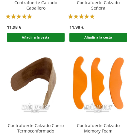
Contrafuerte Calzado
Contrafuerte Calzado
Caballero
Señora
Rating:
Rating:
100
100
100
100
% of
% of
11,98 €
11,98 €
Añadir a la cesta
Añadir a la cesta
Contrafuerte Calzado Cuero
Contrafuerte Calzado
Termoconformado
Memory Foam