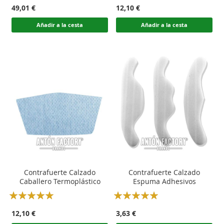
100
100
100
100
% of
% of
49,01 €
12,10 €
Añadir a la cesta
Añadir a la cesta
Contrafuerte Calzado
Contrafuerte Calzado
Caballero Termoplástico
Espuma Adhesivos
Rating:
Rating:
100
100
100
100
% of
% of
12,10 €
3,63 €