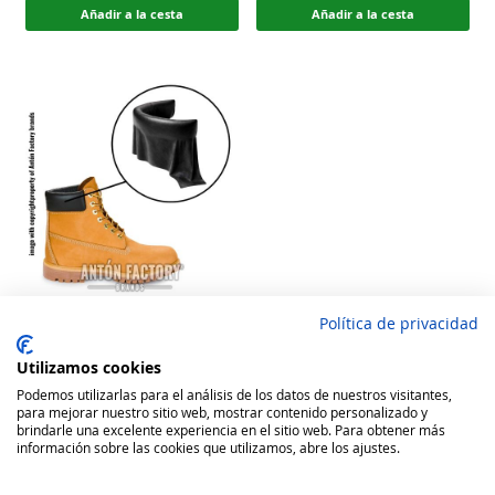
Añadir a la cesta
Añadir a la cesta
Política de privacidad
Tobillera Cuero Calzado tipo
Panama Jack & Timberland
Utilizamos cookies
Rating:
Podemos utilizarlas para el análisis de los datos de nuestros visitantes,
para mejorar nuestro sitio web, mostrar contenido personalizado y
100
100
% of
16,94 €
brindarle una excelente experiencia en el sitio web. Para obtener más
información sobre las cookies que utilizamos, abre los ajustes.
Añadir a la cesta