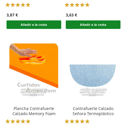
Rating:
Rating:
100
100
100
100
% of
% of
3,87 €
3,63 €
Añadir a la cesta
Añadir a la cesta
Plancha Contrafuerte
Contrafuerte Calzado
Calzado Memory Foam
Señora Termoplástico
Rating:
Rating: