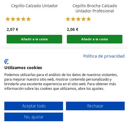
Cepillo Calzado Untador
Cepillo Brocha Calzado
Untador Profesional
Rating:
Rating:
100
100
100
100
% of
% of
2,07 €
2,06 €
Añadir a la cesta
Añadir a la cesta
Política de privacidad
Utilizamos cookies
Podemos utilizarlas para el análisis de los datos de nuestros visitantes,
para mejorar nuestro sitio web, mostrar contenido personalizado y
brindarle una excelente experiencia en el sitio web. Para obtener más
información sobre las cookies que utilizamos, abre los ajustes.
Aceptar todo
Rechazar
No, ajustar
Secure Website