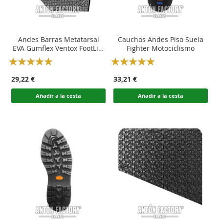
Andes Barras Metatarsal
Cauchos Andes Piso Suela
EVA Gumflex Ventox FootLite
Fighter Motociclismo
Calzado Punta Fina
Rating:
Rating:
100
100
100
100
% of
% of
29,22 €
33,21 €
Añadir a la cesta
Añadir a la cesta