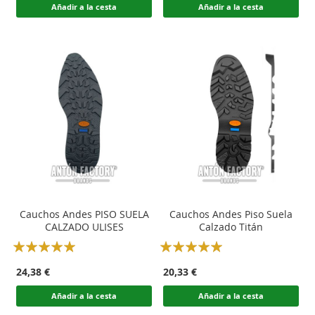
Añadir a la cesta
Añadir a la cesta
Cauchos Andes PISO SUELA
Cauchos Andes Piso Suela
CALZADO ULISES
Calzado Titán
Rating:
Rating:
100
100
100
100
% of
% of
24,38 €
20,33 €
Añadir a la cesta
Añadir a la cesta