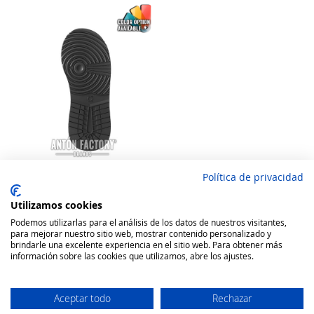
Política de privacidad
Cauchos Andes Piso Suela
Calzado Dinamix Air
Utilizamos cookies
Rating:
Podemos utilizarlas para el análisis de los datos de nuestros visitantes,
para mejorar nuestro sitio web, mostrar contenido personalizado y
100
100
% of
18,69 €
brindarle una excelente experiencia en el sitio web. Para obtener más
información sobre las cookies que utilizamos, abre los ajustes.
Añadir a la cesta
Aceptar todo
Rechazar