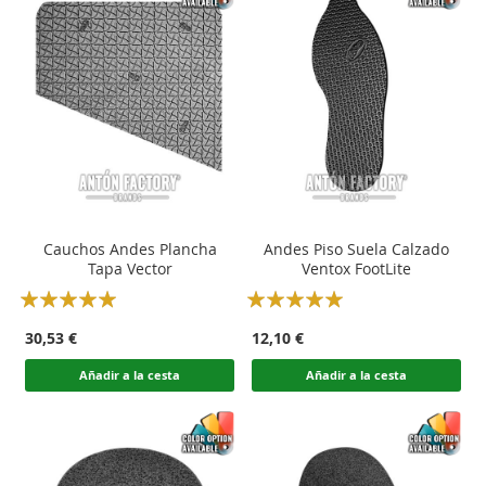
Cauchos Andes Plancha
Andes Piso Suela Calzado
Tapa Vector
Ventox FootLite
Rating:
Rating:
100
100
100
100
% of
% of
30,53 €
12,10 €
Añadir a la cesta
Añadir a la cesta