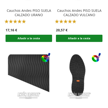
Cauchos Andes PISO SUELA
Cauchos Andes PISO SUELA
CALZADO URANO
CALZADO VULCANO
Rating:
Rating:
100
100
100
100
% of
% of
17,16 €
20,57 €
Añadir a la cesta
Añadir a la cesta