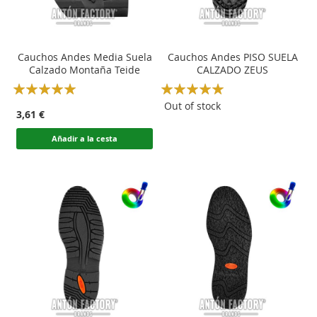
Cauchos Andes Media Suela
Cauchos Andes PISO SUELA
Calzado Montaña Teide
CALZADO ZEUS
Rating:
Rating:
100
100
100
100
% of
% of
Out of stock
3,61 €
Añadir a la cesta