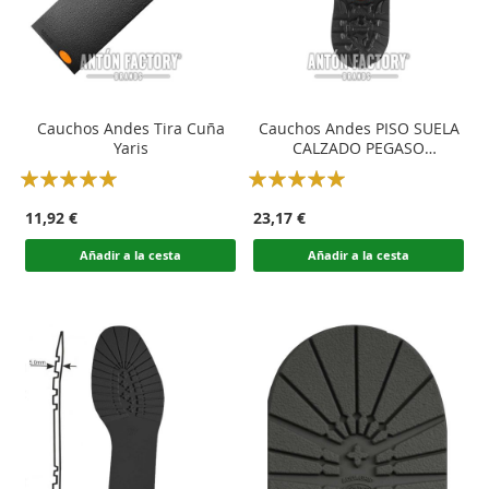
Cauchos Andes Tira Cuña
Cauchos Andes PISO SUELA
Yaris
CALZADO PEGASO
EVOLUTION
Rating:
Rating:
100
100
100
100
% of
% of
11,92 €
23,17 €
Añadir a la cesta
Añadir a la cesta