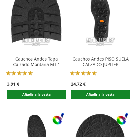
Cauchos Andes Tapa
Cauchos Andes PISO SUELA
Calzado Montaña MT-1
CALZADO JUPITER
Rating:
Rating:
100
100
100
100
% of
% of
3,91 €
24,72 €
Añadir a la cesta
Añadir a la cesta