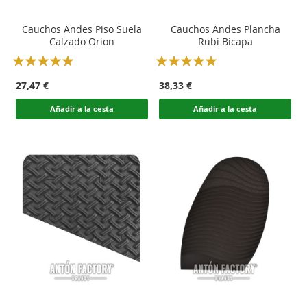
Cauchos Andes Piso Suela
Cauchos Andes Plancha
Calzado Orion
Rubi Bicapa
Rating:
Rating:
100
100
100
100
% of
% of
27,47 €
38,33 €
Añadir a la cesta
Añadir a la cesta