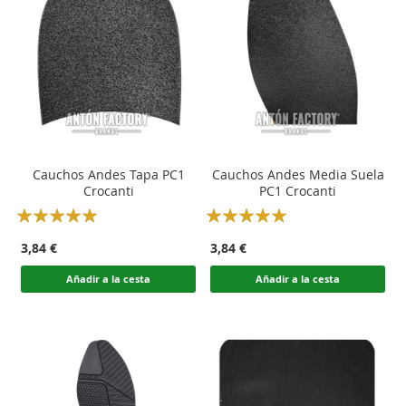
Cauchos Andes Tapa PC1
Cauchos Andes Media Suela
Crocanti
PC1 Crocanti
Rating:
Rating:
100
100
100
100
% of
% of
3,84 €
3,84 €
Añadir a la cesta
Añadir a la cesta