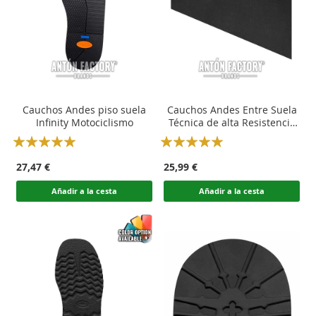
Cauchos Andes piso suela
Cauchos Andes Entre Suela
Infinity Motociclismo
Técnica de alta Resistencia
Calzado Moto
Rating:
Rating:
100
100
100
100
% of
% of
27,47 €
25,99 €
Añadir a la cesta
Añadir a la cesta