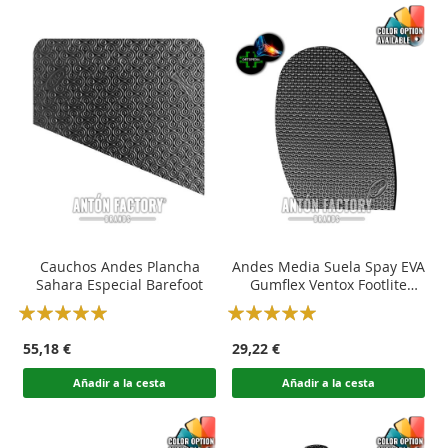
Cauchos Andes Plancha
Andes Media Suela Spay EVA
Sahara Especial Barefoot
Gumflex Ventox Footlite
Calzado
Rating:
Rating:
100
100
100
100
% of
% of
55,18 €
29,22 €
Añadir a la cesta
Añadir a la cesta