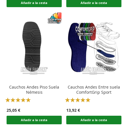
Añadir a la cesta
Añadir a la cesta
Cauchos Andes Piso Suela
Cauchos Andes Entre suela
Némesis
ComfortGrip Sport
Rating:
Rating:
100
100
100
100
% of
% of
25,05 €
13,92 €
Añadir a la cesta
Añadir a la cesta