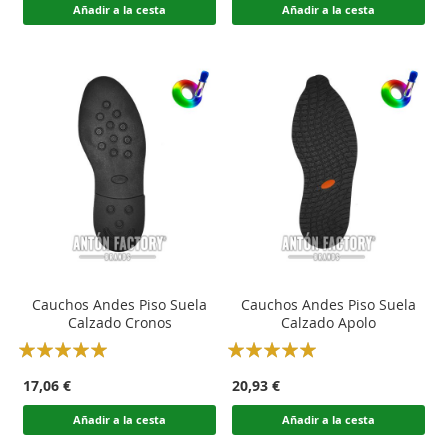
Añadir a la cesta
Añadir a la cesta
Cauchos Andes Piso Suela
Cauchos Andes Piso Suela
Calzado Cronos
Calzado Apolo
Rating:
Rating:
100
100
100
100
% of
% of
17,06 €
20,93 €
Añadir a la cesta
Añadir a la cesta