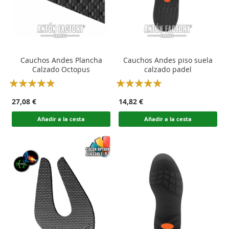
Cauchos Andes Plancha
Cauchos Andes piso suela
Calzado Octopus
calzado padel
Rating:
Rating:
100
100
100
100
% of
% of
27,08 €
14,82 €
Añadir a la cesta
Añadir a la cesta