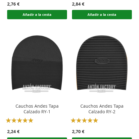
2,76 €
2,84 €
Añadir a la cesta
Añadir a la cesta
Cauchos Andes Tapa
Cauchos Andes Tapa
Calzado RY-1
Calzado RY-2
Rating:
Rating:
100
100
100
100
% of
% of
2,24 €
2,70 €