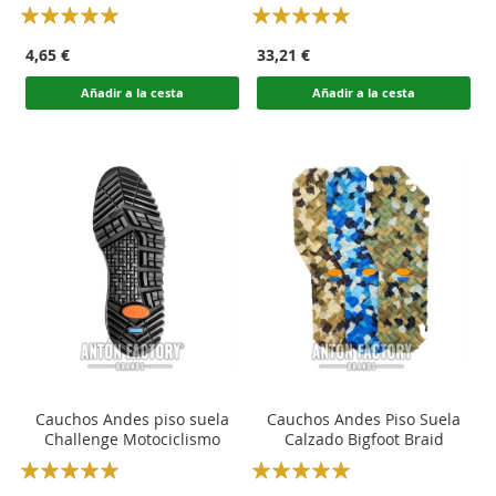
Rating:
Rating:
100
100
100
100
% of
% of
4,65 €
33,21 €
Añadir a la cesta
Añadir a la cesta
Cauchos Andes piso suela
Cauchos Andes Piso Suela
Challenge Motociclismo
Calzado Bigfoot Braid
Rating:
Rating:
100
100
100
100
% of
% of