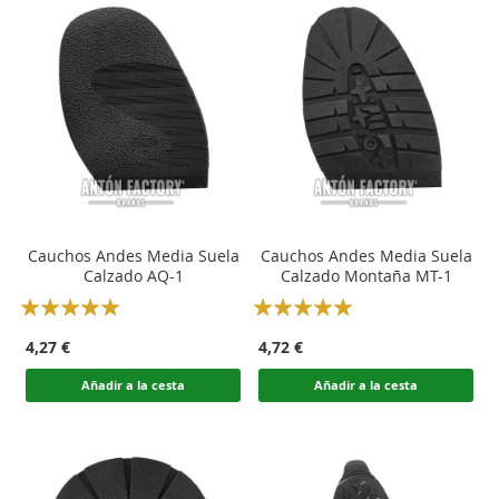
Cauchos Andes Media Suela
Cauchos Andes Media Suela
Calzado AQ-1
Calzado Montaña MT-1
Rating:
Rating:
100
100
100
100
% of
% of
4,27 €
4,72 €
Añadir a la cesta
Añadir a la cesta