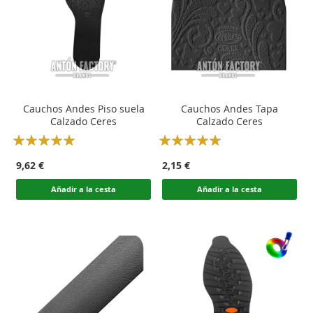
Cauchos Andes Piso suela
Cauchos Andes Tapa
Calzado Ceres
Calzado Ceres
Rating:
Rating:
100
100
100
100
% of
% of
9,62 €
2,15 €
Añadir a la cesta
Añadir a la cesta