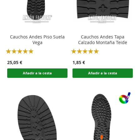
Cauchos Andes Piso Suela
Cauchos Andes Tapa
Vega
Calzado Montaña Teide
Rating:
Rating:
100
100
100
100
% of
% of
25,05 €
1,85 €
Añadir a la cesta
Añadir a la cesta