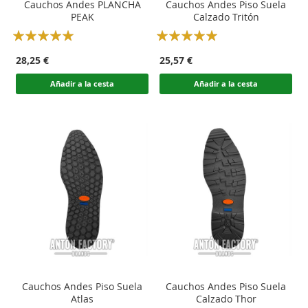
Cauchos Andes PLANCHA
Cauchos Andes Piso Suela
PEAK
Calzado Tritón
Rating:
Rating:
100
100
100
100
% of
% of
28,25 €
25,57 €
Añadir a la cesta
Añadir a la cesta
Cauchos Andes Piso Suela
Cauchos Andes Piso Suela
Atlas
Calzado Thor