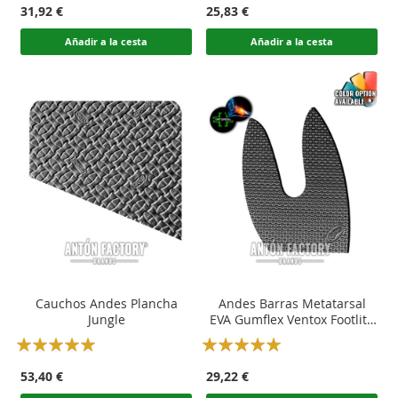
31,92 €
25,83 €
Añadir a la cesta
Añadir a la cesta
Cauchos Andes Plancha
Andes Barras Metatarsal
Jungle
EVA Gumflex Ventox Footlite
Calzado Standar
Rating:
Rating:
100
100
100
100
% of
% of
53,40 €
29,22 €