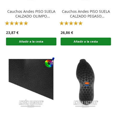
Cauchos Andes PISO SUELA
Cauchos Andes PISO SUELA
CALZADO OLIMPO
CALZADO PEGASO
MIMETIZADO
EVOLUTION MIMETIZADO
Rating:
Rating:
100
100
100
100
% of
% of
23,87 €
26,86 €
Añadir a la cesta
Añadir a la cesta