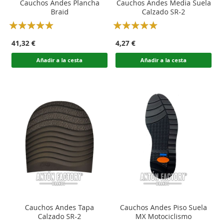
Cauchos Andes Plancha
Cauchos Andes Media Suela
Braid
Calzado SR-2
Rating:
Rating:
100
100
100
100
% of
% of
41,32 €
4,27 €
Añadir a la cesta
Añadir a la cesta
Cauchos Andes Tapa
Cauchos Andes Piso Suela
Calzado SR-2
MX Motociclismo