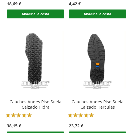
18,69 €
4,42 €
Añadir a la cesta
Añadir a la cesta
Cauchos Andes Piso Suela
Cauchos Andes Piso Suela
Calzado Hidra
Calzado Hercules
Rating:
Rating:
100
100
100
100
% of
% of
38,15 €
23,72 €