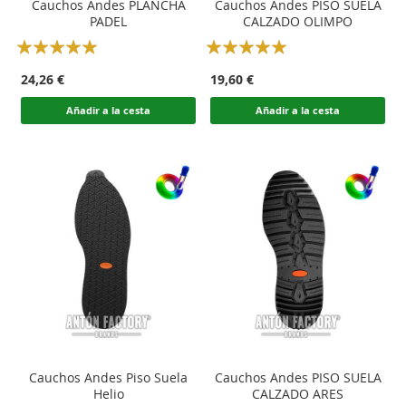
Cauchos Andes PLANCHA
Cauchos Andes PISO SUELA
PADEL
CALZADO OLIMPO
Rating:
Rating:
100
100
100
100
% of
% of
24,26 €
19,60 €
Añadir a la cesta
Añadir a la cesta
Cauchos Andes Piso Suela
Cauchos Andes PISO SUELA
Helio
CALZADO ARES