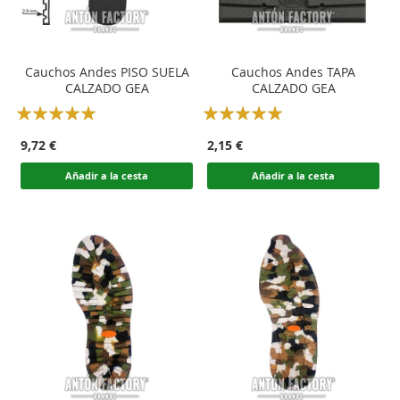
Cauchos Andes PISO SUELA
Cauchos Andes TAPA
CALZADO GEA
CALZADO GEA
Rating:
Rating:
100
100
100
100
% of
% of
9,72 €
2,15 €
Añadir a la cesta
Añadir a la cesta