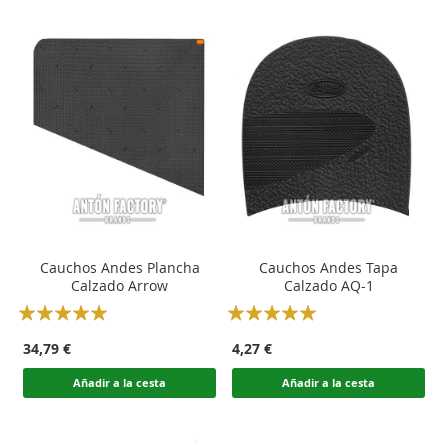
Cauchos Andes Plancha
Cauchos Andes Tapa
Calzado Arrow
Calzado AQ-1
Rating:
Rating:
100
100
100
100
% of
% of
34,79 €
4,27 €
Añadir a la cesta
Añadir a la cesta