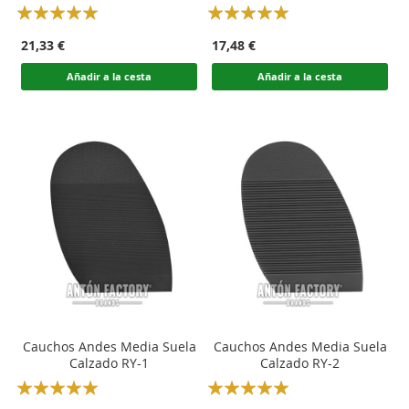
Rating:
Rating:
100
100
100
100
% of
% of
21,33 €
17,48 €
Añadir a la cesta
Añadir a la cesta
Cauchos Andes Media Suela
Cauchos Andes Media Suela
Calzado RY-1
Calzado RY-2
Rating:
Rating:
100
100
100
100
% of
% of