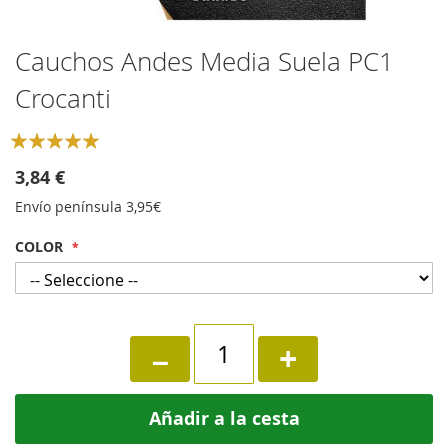
Skip
Cauchos Andes Media Suela PC1
to
Crocanti
the
beginning
of
Rating:
the
100
100
% of
images
3,84 €
gallery
Envío península 3,95€
COLOR
−
+
Añadir a la cesta