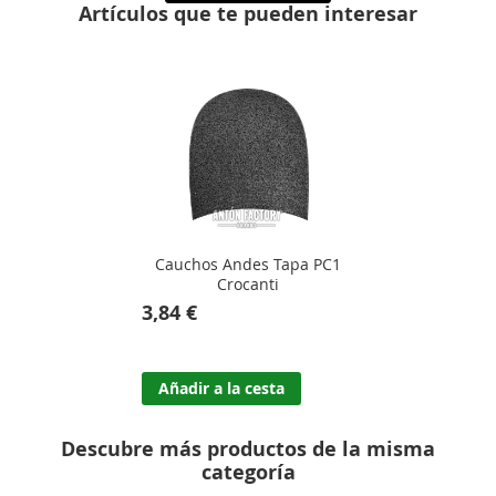
Espesor:
2.0 mm
Artículos que te pueden interesar
Envase:
1 par
Medida:
12cm de Ancho X 19 cm de Largo
Pegado:
Lijado + Halógeno + ISOPOL
Cauchos Andes Tapa PC1
Crocanti
3,84 €
Añadir a la cesta
Descubre más productos de la misma
categoría