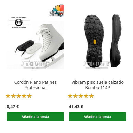
Cordón Plano Patines
Vibram piso suela calzado
Profesional
Bomba 114P
Rating:
Rating:
100
100
100
100
% of
% of
8,47 €
41,43 €
Añadir a la cesta
Añadir a la cesta