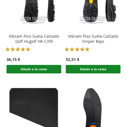
Vibram Piso Suela Calzado
Vibram Piso Suela Calzado
Golf Hugolf HK C/09
Sniper Bajo
Rating:
Rating:
100
100
100
100
% of
% of
36,15 €
52,51 €
Añadir a la cesta
Añadir a la cesta