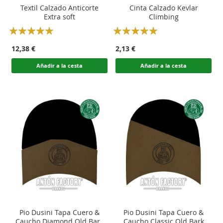
Textil Calzado Anticorte
Cinta Calzado Kevlar
Extra soft
Climbing
Rating:
Rating:
100
100
100
100
% of
% of
12,38 €
2,13 €
Añadir a la cesta
Añadir a la cesta
Pio Dusini Tapa Cuero &
Pio Dusini Tapa Cuero &
Caucho Diamond Old Bark
Caucho Classic Old Bark