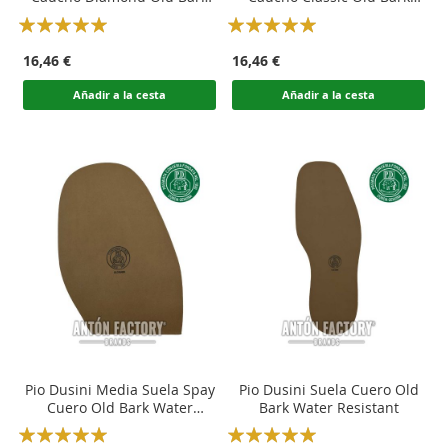
Water Resistant
Water Resistant
Rating:
Rating:
100
100
100
100
% of
% of
16,46 €
16,46 €
Añadir a la cesta
Añadir a la cesta
Pio Dusini Media Suela Spay
Pio Dusini Suela Cuero Old
Cuero Old Bark Water
Bark Water Resistant
Resistant
Rating:
Rating: