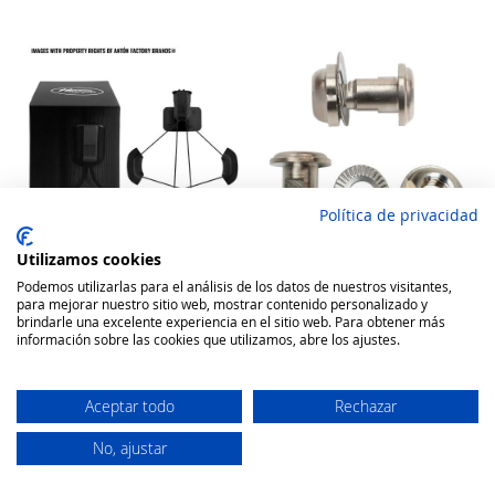
Política de privacidad
Utilizamos cookies
Podemos utilizarlas para el análisis de los datos de nuestros visitantes,
para mejorar nuestro sitio web, mostrar contenido personalizado y
WOW Hawai Sistema de
Arcos Tornillo Tijeras
brindarle una excelente experiencia en el sitio web. Para obtener más
Cierre de Alta Precisión para
universal
información sobre las cookies que utilizamos, abre los ajustes.
Calzado Deportivo
Rating:
Rating:
100
100
100
100
% of
% of
9,68 €
1,27 €
Aceptar todo
Rechazar
Añadir a la cesta
Añadir a la cesta
No, ajustar