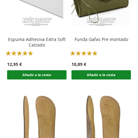
Espuma Adhesiva Extra Soft
Funda Gafas Pre montado
Calzado
Rating:
Rating:
100
100
100
100
% of
% of
12,95 €
10,89 €
Añadir a la cesta
Añadir a la cesta