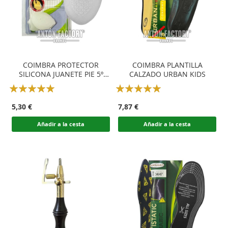
COIMBRA PROTECTOR
COIMBRA PLANTILLA
SILICONA JUANETE PIE 5º
CALZADO URBAN KIDS
DEDO
Rating:
Rating:
100
100
100
100
% of
% of
5,30 €
7,87 €
Añadir a la cesta
Añadir a la cesta