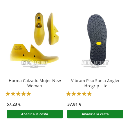
Horma Calzado Mujer New
Vibram Piso Suela Angler
Woman
idrogrip Lite
Rating:
Rating:
100
100
100
100
% of
% of
57,23 €
37,81 €
Añadir a la cesta
Añadir a la cesta