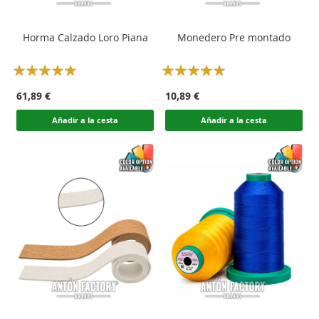
Horma Calzado Loro Piana
Monedero Pre montado
Rating:
Rating:
100
100
100
100
% of
% of
61,89 €
10,89 €
Añadir a la cesta
Añadir a la cesta