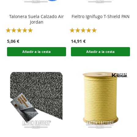
Talonera Suela Calzado Air
Fieltro Ignífugo T-Shield PAN
Jordan
Rating:
Rating:
100
100
100
100
% of
% of
5,06 €
14,91 €
Añadir a la cesta
Añadir a la cesta