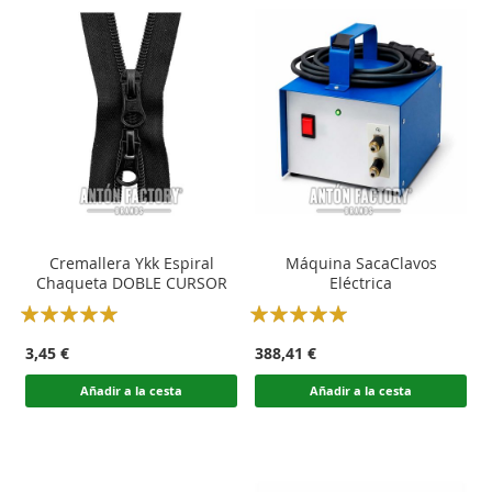
Cremallera Ykk Espiral
Máquina SacaClavos
Chaqueta DOBLE CURSOR
Eléctrica
Rating:
Rating:
100
100
100
100
% of
% of
3,45 €
388,41 €
Añadir a la cesta
Añadir a la cesta