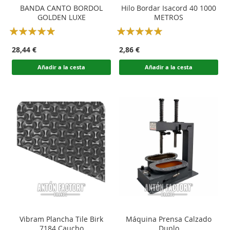
BANDA CANTO BORDOL
Hilo Bordar Isacord 40 1000
GOLDEN LUXE
METROS
Rating:
Rating:
100
100
100
100
% of
% of
28,44 €
2,86 €
Añadir a la cesta
Añadir a la cesta
Vibram Plancha Tile Birk
Máquina Prensa Calzado
7184 Caucho
Duplo