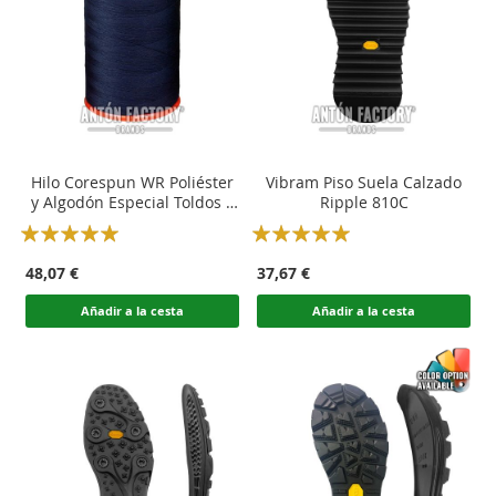
Hilo Corespun WR Poliéster
Vibram Piso Suela Calzado
y Algodón Especial Toldos y
Ripple 810C
Embarcaciones
Rating:
Rating:
100
100
100
100
% of
% of
48,07 €
37,67 €
Añadir a la cesta
Añadir a la cesta