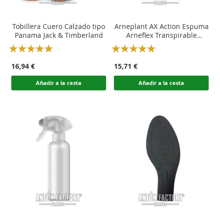
Tobillera Cuero Calzado tipo
Arneplant AX Action Espuma
Panama Jack & Timberland
Arneflex Transpirable
Plantilla Calzado Confort y
Rating:
Rating:
Ortopedia
100
100
100
100
% of
% of
16,94 €
15,71 €
Añadir a la cesta
Añadir a la cesta