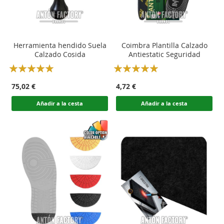
Herramienta hendido Suela
Coimbra Plantilla Calzado
Calzado Cosida
Antiestatic Seguridad
Rating:
Rating:
100
100
100
100
% of
% of
75,02 €
4,72 €
Añadir a la cesta
Añadir a la cesta