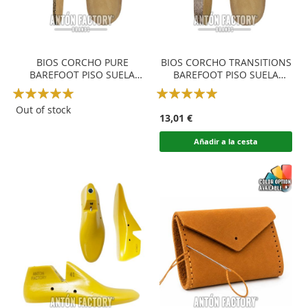
BIOS CORCHO PURE
BIOS CORCHO TRANSITIONS
BAREFOOT PISO SUELA
BAREFOOT PISO SUELA
SANDALIA BIRK CORK
SANDALIA BIRK CORK
Rating:
Rating:
SERRAJE
SERRAJE
100
100
100
100
% of
% of
Out of stock
13,01 €
Añadir a la cesta