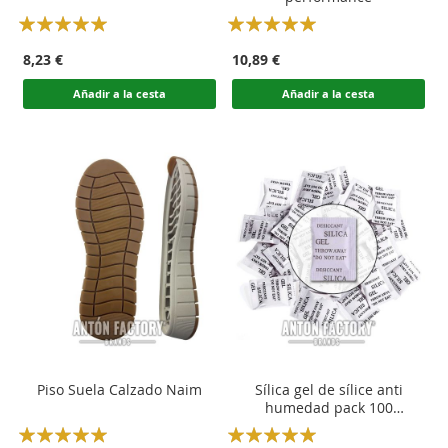
Rating:
Rating:
100
100
100
100
% of
% of
8,23 €
10,89 €
Añadir a la cesta
Añadir a la cesta
Piso Suela Calzado Naim
Sílica gel de sílice anti
humedad pack 100
unidades
Rating:
Rating: