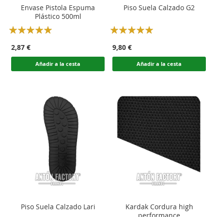
Envase Pistola Espuma
Piso Suela Calzado G2
Plástico 500ml
Rating:
Rating:
100
100
100
100
% of
% of
2,87 €
9,80 €
Añadir a la cesta
Añadir a la cesta
Piso Suela Calzado Lari
Kardak Cordura high
performance