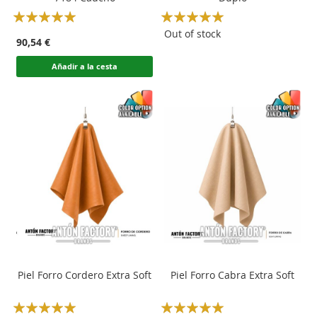
Rating:
Rating:
100
100
100
100
% of
% of
Out of stock
90,54 €
Añadir a la cesta
Piel Forro Cordero Extra Soft
Piel Forro Cabra Extra Soft
Rating:
Rating: