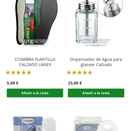
COIMBRA PLANTILLA
Dispensador de Agua para
CALZADO LANEX
glasear Calzado
Rating:
Rating:
100
100
100
100
% of
% of
5,08 €
23,60 €
Añadir a la cesta
Añadir a la cesta