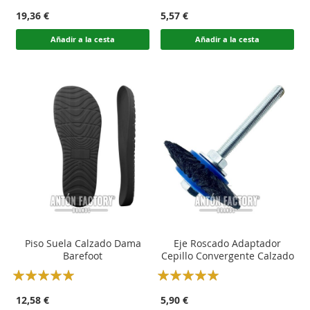
100
100
100
100
% of
% of
19,36 €
5,57 €
Añadir a la cesta
Añadir a la cesta
Piso Suela Calzado Dama
Eje Roscado Adaptador
Barefoot
Cepillo Convergente Calzado
Rating:
Rating:
100
100
100
100
% of
% of
12,58 €
5,90 €