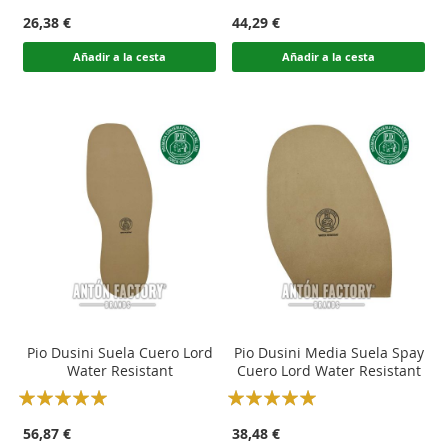
100
100
100
100
% of
% of
26,38 €
44,29 €
Añadir a la cesta
Añadir a la cesta
Pio Dusini Suela Cuero Lord
Pio Dusini Media Suela Spay
Water Resistant
Cuero Lord Water Resistant
Rating:
Rating:
100
100
100
100
% of
% of
56,87 €
38,48 €