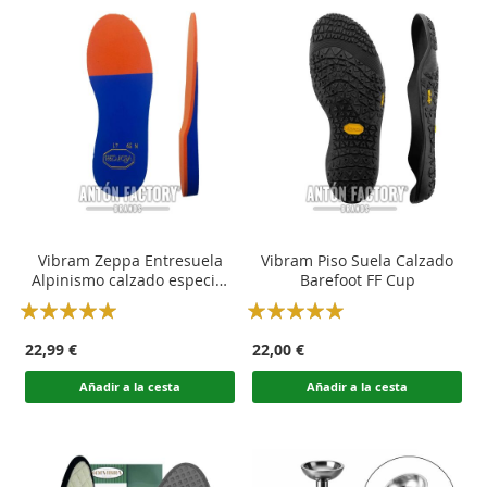
Vibram Zeppa Entresuela
Vibram Piso Suela Calzado
Alpinismo calzado especial
Barefoot FF Cup
bicapa
Rating:
Rating:
100
100
100
100
% of
% of
22,99 €
22,00 €
Añadir a la cesta
Añadir a la cesta