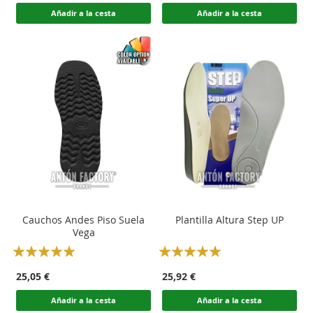
Añadir a la cesta
Añadir a la cesta
Cauchos Andes Piso Suela
Plantilla Altura Step UP
Vega
Rating:
Rating:
100
100
100
100
% of
% of
25,05 €
25,92 €
Añadir a la cesta
Añadir a la cesta