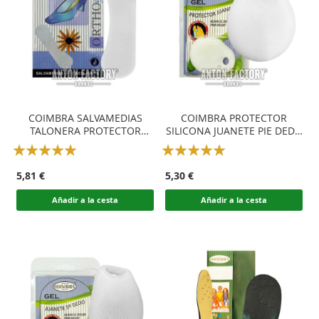
COIMBRA SALVAMEDIAS
COIMBRA PROTECTOR
TALONERA PROTECTOR
SILICONA JUANETE PIE DEDO
TALÓN GEL
GORDO
Rating:
Rating:
100
100
100
100
% of
% of
5,81 €
5,30 €
Añadir a la cesta
Añadir a la cesta