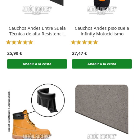
Cauchos Andes Entre Suela
Cauchos Andes piso suela
Técnica de alta Resistencia
Infinity Motociclismo
Calzado Moto
Rating:
Rating:
100
100
100
100
% of
% of
25,99 €
27,47 €
Añadir a la cesta
Añadir a la cesta