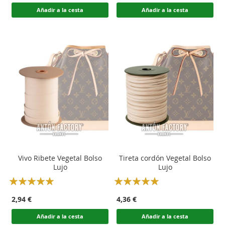
Añadir a la cesta
Añadir a la cesta
Vivo Ribete Vegetal Bolso
Tireta cordón Vegetal Bolso
Lujo
Lujo
Rating:
Rating:
100
100
100
100
% of
% of
2,94 €
4,36 €
Añadir a la cesta
Añadir a la cesta