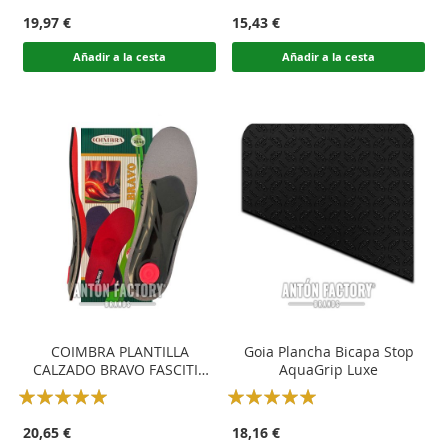
100
100
100
100
% of
% of
19,97 €
15,43 €
Añadir a la cesta
Añadir a la cesta
COIMBRA PLANTILLA
Goia Plancha Bicapa Stop
CALZADO BRAVO FASCITIS
AquaGrip Luxe
PLANTAR
Rating:
Rating:
100
100
100
100
% of
% of
20,65 €
18,16 €