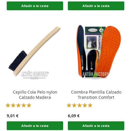
Añadir a la cesta
Añadir a la cesta
Cepillo Cola Pelo nylon
Coimbra Plantilla Calzado
Calzado Madera
Transition Comfort
Rating:
Rating:
100
100
100
100
% of
% of
9,01 €
6,09 €
Añadir a la cesta
Añadir a la cesta