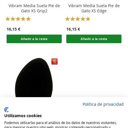
Vibram Media Suela Pie de
Vibram Media Suela Pie de
Gato XS Grip2
Gato XS Edge
Rating:
Rating:
100
100
100
100
% of
% of
16,15 €
16,15 €
Añadir a la cesta
Añadir a la cesta
Política de privacidad
Utilizamos cookies
Podemos utilizarlas para el análisis de los datos de nuestros visitantes,
Five Ten Media Suela Pie de
para mejorar nuestro sitio web, mostrar contenido personalizado y