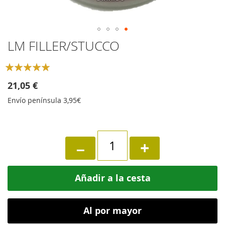
Skip
LM FILLER/STUCCO
to
the
Rating:
beginning
100
100
% of
of
21,05 €
the
Envío península 3,95€
images
gallery
−
+
Añadir a la cesta
Al por mayor