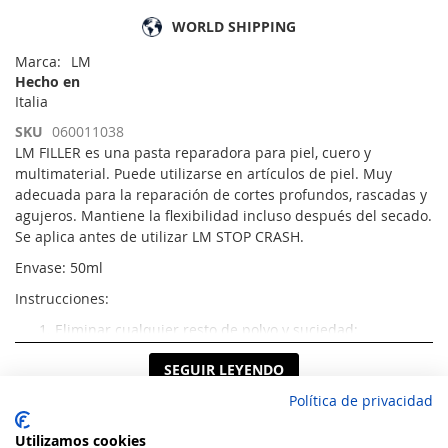
WORLD SHIPPING
Marca
LM
Hecho en
Italia
SKU
060011038
LM FILLER es una pasta reparadora para piel, cuero y
multimaterial. Puede utilizarse en artículos de piel. Muy
adecuada para la reparación de cortes profundos, rascadas y
agujeros. Mantiene la flexibilidad incluso después del secado.
Se aplica antes de utilizar LM STOP CRASH.
Envase: 50ml
Instrucciones:
Eliminar cualquier resto de polvo y suciedad;
Usar LM RELLENO para cubrir el corte, agujero o
SEGUIR LEYENDO
rascada en la piel utilizando un cepillo pequeño y
Política de privacidad
distribuyendo el producto de manera uniforme.
Dejar secar al menos 6 -8 horas o si es posible, toda la
Utilizamos cookies