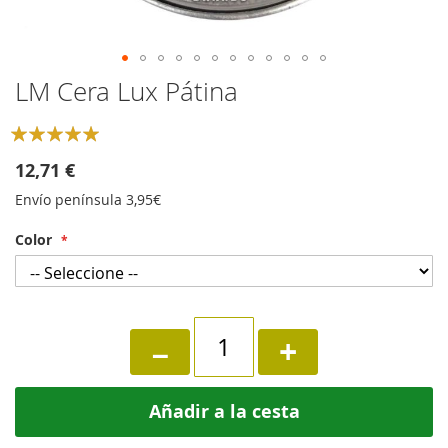
Skip
LM Cera Lux Pátina
to
the
Rating:
beginning
100
100
% of
of
12,71 €
the
Envío península 3,95€
images
gallery
Color
−
+
Añadir a la cesta