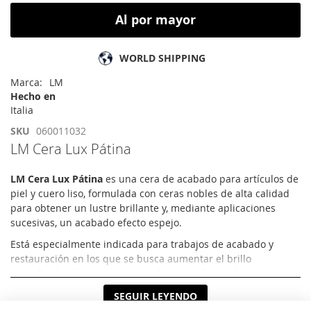
Al por mayor
WORLD SHIPPING
Marca
LM
Hecho en
Italia
SKU
060011032
LM Cera Lux Pátina
LM Cera Lux Pátina
es una cera de acabado para artículos de
piel y cuero liso, formulada con ceras nobles de alta calidad
para obtener un lustre brillante y, mediante aplicaciones
sucesivas, un acabado efecto espejo.
Está especialmente indicada para trabajos de acabado y
restauración en los que se busca aumentar el brillo
superficial del cuero y reducir el tiempo de pulido respecto a
una cera de lustre convencional.
SEGUIR LEYENDO