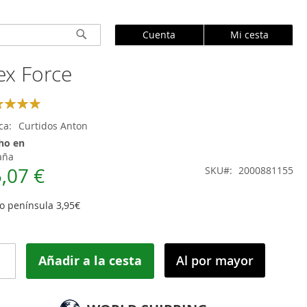
Cuenta
Mi cesta
Buscar
ex Force
ng:
100
ca
Curtidos Anton
ho en
aña
,07 €
SKU
2000881155
o península 3,95€
Añadir a la cesta
Al por mayor