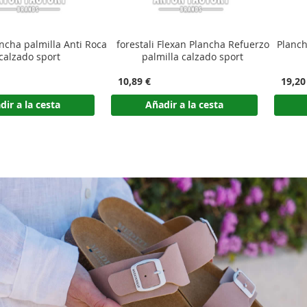
ncha palmilla Anti Roca
forestali Flexan Plancha Refuerzo
Planch
calzado sport
palmilla calzado sport
10,89 €
19,20
dir a la cesta
Añadir a la cesta