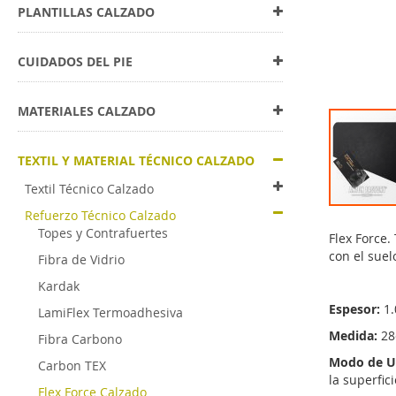
PLANTILLAS CALZADO
CUIDADOS DEL PIE
MATERIALES CALZADO
TEXTIL Y MATERIAL TÉCNICO CALZADO
Textil Técnico Calzado
Refuerzo Técnico Calzado
Skip
Topes y Contrafuertes
to
Flex Force.
the
con el suel
Fibra de Vidrio
beginning
Kardak
of
the
Espesor:
1
LamiFlex Termoadhesiva
images
Medida:
28
Fibra Carbono
gallery
Modo de U
Carbon TEX
la superfici
Flex Force Calzado