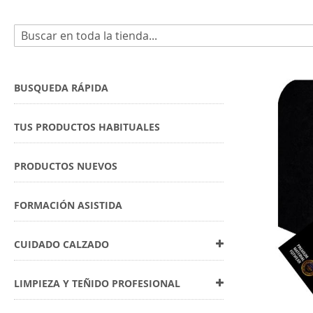
Buscar
Skip
to
BUSQUEDA RÁPIDA
the
end
TUS PRODUCTOS HABITUALES
of
the
images
PRODUCTOS NUEVOS
gallery
FORMACIÓN ASISTIDA
CUIDADO CALZADO
LIMPIEZA Y TEÑIDO PROFESIONAL