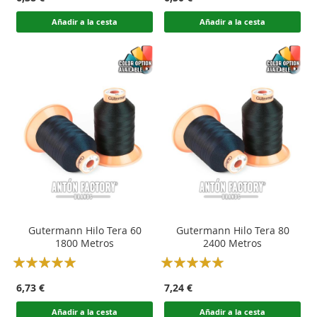
Añadir a la cesta
Añadir a la cesta
Gutermann Hilo Tera 60
Gutermann Hilo Tera 80
1800 Metros
2400 Metros
Rating:
Rating:
100
100
100
100
% of
% of
6,73 €
7,24 €
Añadir a la cesta
Añadir a la cesta