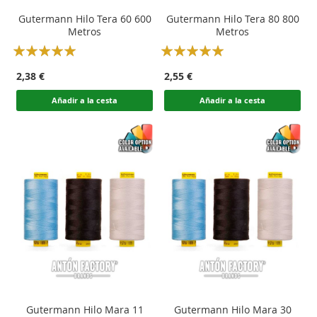
Gutermann Hilo Tera 60 600
Gutermann Hilo Tera 80 800
Metros
Metros
Rating:
Rating:
100
100
100
100
% of
% of
2,38 €
2,55 €
Añadir a la cesta
Añadir a la cesta
Gutermann Hilo Mara 11
Gutermann Hilo Mara 30