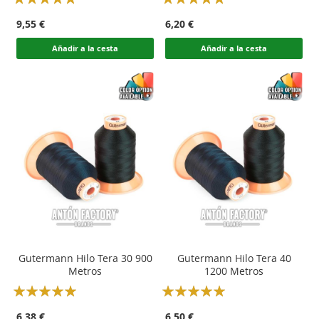
100
100
100
100
% of
% of
9,55 €
6,20 €
Añadir a la cesta
Añadir a la cesta
Gutermann Hilo Tera 30 900
Gutermann Hilo Tera 40
Metros
1200 Metros
Rating:
Rating:
100
100
100
100
% of
% of
6,38 €
6,50 €