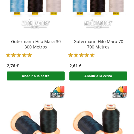
Gutermann Hilo Mara 30
Gutermann Hilo Mara 70
300 Metros
700 Metros
Rating:
Rating:
100
100
100
100
% of
% of
2,76 €
2,61 €
Añadir a la cesta
Añadir a la cesta