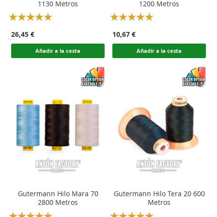
1130 Metros
1200 Metros
Rating:
Rating:
100
100
100
100
% of
% of
26,45 €
10,67 €
Añadir a la cesta
Añadir a la cesta
Gutermann Hilo Mara 70
Gutermann Hilo Tera 20 600
2800 Metros
Metros
Rating:
Rating: