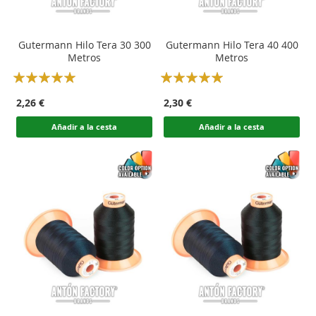
Gutermann Hilo Tera 30 300
Gutermann Hilo Tera 40 400
Metros
Metros
Rating:
Rating:
100
100
100
100
% of
% of
2,26 €
2,30 €
Añadir a la cesta
Añadir a la cesta