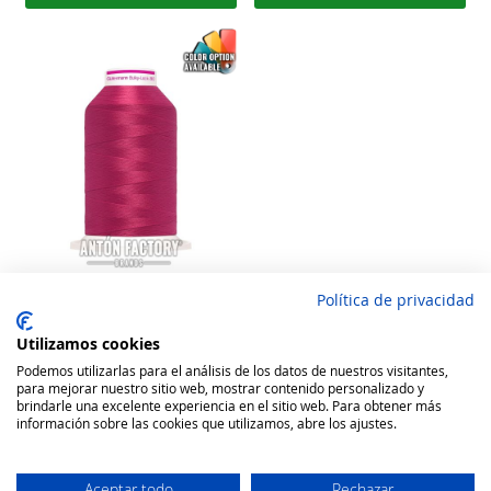
Política de privacidad
Gutermann Hilo Bulky-Lock
Espuma Remallar
Utilizamos cookies
Rating:
Podemos utilizarlas para el análisis de los datos de nuestros visitantes,
100
100
para mejorar nuestro sitio web, mostrar contenido personalizado y
% of
3,27 €
brindarle una excelente experiencia en el sitio web. Para obtener más
información sobre las cookies que utilizamos, abre los ajustes.
Añadir a la cesta
Aceptar todo
Rechazar