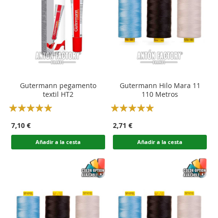
Gutermann pegamento
Gutermann Hilo Mara 11
textil HT2
110 Metros
Rating:
Rating:
100
100
100
100
% of
% of
7,10 €
2,71 €
Añadir a la cesta
Añadir a la cesta