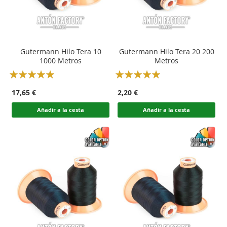
Gutermann Hilo Tera 10
Gutermann Hilo Tera 20 200
1000 Metros
Metros
Rating:
Rating:
100
100
100
100
% of
% of
17,65 €
2,20 €
Añadir a la cesta
Añadir a la cesta